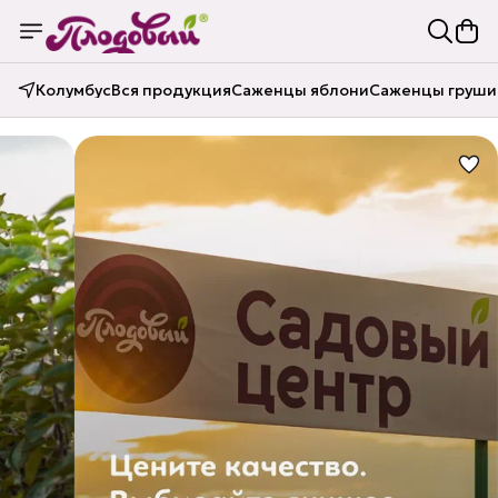
Колумбус
Вся продукция
Саженцы яблони
Саженцы груши