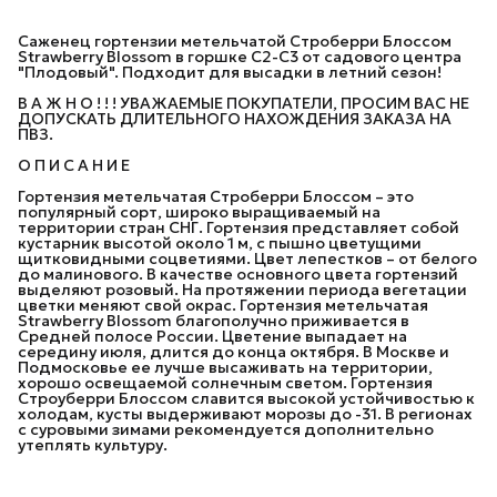
Саженец гортензии метельчатой Строберри Блоссом
Strawberry Blossom в горшке С2-С3 от садового центра
"Плодовый". Подходит для высадки в летний сезон!
В А Ж Н О ! ! ! УВАЖАЕМЫЕ ПОКУПАТЕЛИ, ПРОСИМ ВАС НЕ
ДОПУСКАТЬ ДЛИТЕЛЬНОГО НАХОЖДЕНИЯ ЗАКАЗА НА
ПВЗ.
О П И С А Н И Е
Гортензия метельчатая Строберри Блоссом – это
популярный сорт, широко выращиваемый на
территории стран СНГ. Гортензия представляет собой
кустарник высотой около 1 м, с пышно цветущими
щитковидными соцветиями. Цвет лепестков – от белого
до малинового. В качестве основного цвета гортензий
выделяют розовый. На протяжении периода вегетации
цветки меняют свой окрас. Гортензия метельчатая
Strawberry Blossom благополучно приживается в
Средней полосе России. Цветение выпадает на
середину июля, длится до конца октября. В Москве и
Подмосковье ее лучше высаживать на территории,
хорошо освещаемой солнечным светом. Гортензия
Строуберри Блоссом славится высокой устойчивостью к
холодам, кусты выдерживают морозы до -31. В регионах
с суровыми зимами рекомендуется дополнительно
утеплять культуру.