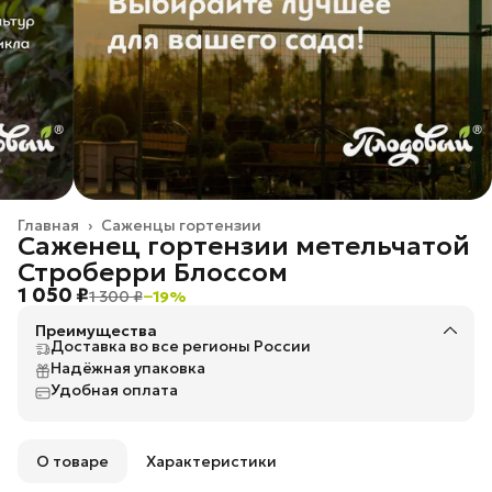
Главная
›
Саженцы гортензии
Саженец гортензии метельчатой
Строберри Блоссом
1 050 ₽
1 300 ₽
−
19
%
Преимущества
Доставка во все регионы России
Надёжная упаковка
Удобная оплата
О товаре
Характеристики