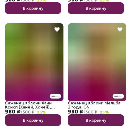
года, С4
В корзину
В корзину
Саженец яблони Хани
Саженец яблони Мельба,
Крисп (Ханей, Хоней),
2 года, С4
980 ₽
980 ₽
Медовый хруст, 2 года, С4
1 300 ₽
−
25
%
1 300 ₽
−
25
%
В корзину
В корзину