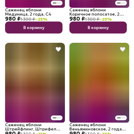
Саженец яблони
Саженец яблони
Медуница, 2 года, С4
Коричное полосатое, 2
980 ₽
980 ₽
года, С4
1 300 ₽
−
25
%
1 300 ₽
−
25
%
В корзину
В корзину
Саженец яблони
Саженец яблони
Штрейфлинг, Штрифель,
Веньяминовское, 2 года,
980 ₽
980 ₽
Осеннее полосатое, 2
С4
1 300 ₽
−
25
%
1 300 ₽
−
25
%