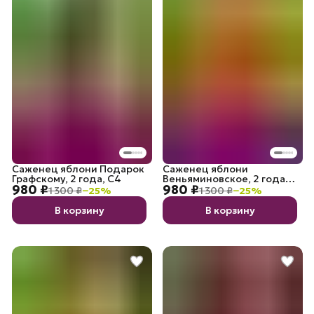
Саженец яблони Подарок
Саженец яблони
Графскому, 2 года, С4
Веньяминовское, 2 года,
980 ₽
980 ₽
С4
1 300 ₽
−
25
%
1 300 ₽
−
25
%
В корзину
В корзину