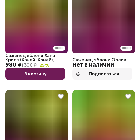
Саженец яблони Хани
Крисп (Ханей, Хоней),
Саженец яблони Орлик
980 ₽
Нет в наличии
Медовый хруст, 2 года, С4
1 300 ₽
−
25
%
В корзину
Подписаться