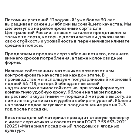
Питомник растений "Плодовый" уже более 30 лет
выращивает саженцы яблони высочайшего качества. Мы
делаем упор на районированные сорта для
Центральной России: в нашем каталоге представлены
только те сорта, которые десятилетиями доказывали
свою стойкость и урожайность в переменчивом климате
средней полосы.
Предлагаем к продаже сорта яблони летнего, осеннего,
зимнего сроков потребления, а также колоновидные
формы.
Наличие собственных маточников позволяет нам
контролировать качество на каждом этапе. В
производстве мы используем полукарликовый клоновый
подвой 54-118, который обладает высокой
надежностью и зимостойкостью, при этом формирует
компактную удобную крону. Яблони на таком подвое
вырастают аккуратными — порядка 3 метров в высоту, за
ними легко ухаживать и удобно собирать урожай. Яблони
на таком подвое вступают в плодоношение уже на 2–3
год после посадки.
Весь посадочный материал проходит строгую проверку
и имеет сертификаты соответствия ГОСТ Р 59653-2021
(2025) «Материал посадочный плодовых и ягодных
культур».