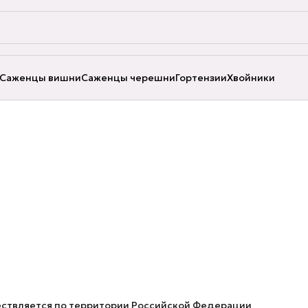
Саженцы вишни
Саженцы черешни
Гортензии
Хвойники
ествляется по территории Российской Федерации