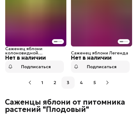
Саженец яблони
колоновидной
Саженец яблони Легенда
Нет в наличии
Нет в наличии
Московское ожерелье
Подписаться
Подписаться
1
2
3
4
5
Саженцы яблони от питомника
растений "Плодовый"