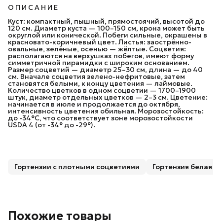
О П И С А Н И Е
Куст: компактный, пышный, прямостоячий, высотой до
120 см. Диаметр куста — 100–150 см, крона может быть
округлой или конической. Побеги сильные, окрашены в
красновато-коричневый цвет. Листья: заострённо-
овальные, зелёные, осенью — жёлтые. Соцветия:
располагаются на верхушках побегов, имеют форму
симметричной пирамидки с широким основанием.
Размер соцветий — диаметр 25–30 см, длина — до 40
см. Вначале соцветия зелено-нефритовые, затем
становятся белыми, к концу цветения — лаймовые.
Количество цветков в одном соцветии — 1700–1900
штук, диаметр отдельных цветков — 2–3 см. Цветение:
начинается в июле и продолжается до октября,
интенсивность цветения обильная. Морозостойкость:
до -34°C, что соответствует зоне морозостойкости
USDA 4 (от -34° до -29°).
Гортензии с плотными соцветиями
Гортензия белая
Похожие товары