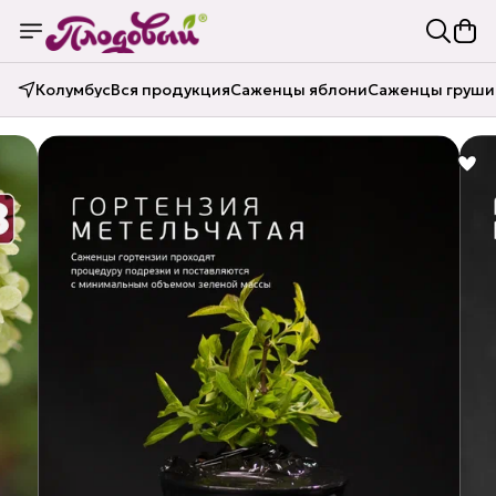
Колумбус
Вся продукция
Саженцы яблони
Саженцы груши