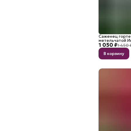
Саженец горте
метельчатой 
1 050 ₽
1 450 
В корзину