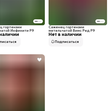
ц гортензии
Саженец гортензии
чатой Инфинити P9
метельчатой Вимс Ред P9
 наличии
Нет в наличии
писаться
Подписаться