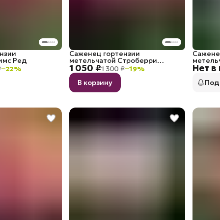
нзии
Саженец гортензии
Сажене
имс Ред
метельчатой Строберри
метель
1 050 ₽
Нет в
Блоссом
₽
−
22
%
1 300 ₽
−
19
%
В корзину
Под