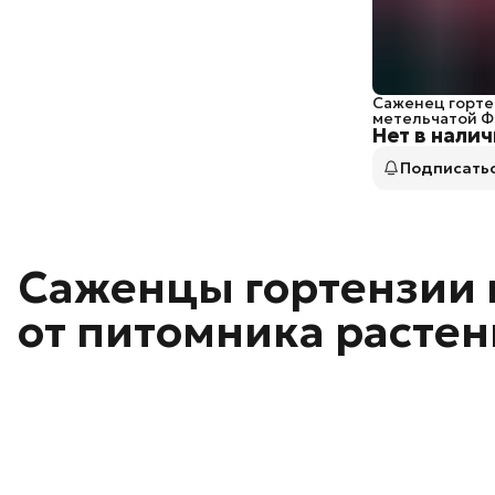
Саженец горте
метельчатой Ф
Нет в нали
Подписать
Саженцы гортензии 
от питомника расте