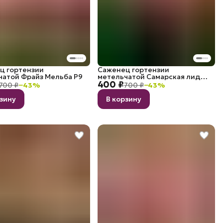
ц гортензии
Саженец гортензии
чатой Фрайз Мельба P9
метельчатой Самарская лидия
400 ₽
P9
700 ₽
−
43
%
700 ₽
−
43
%
рзину
В корзину