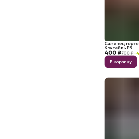
Саженец горте
Коктейль P9
400 ₽
700 ₽
−
В корзину