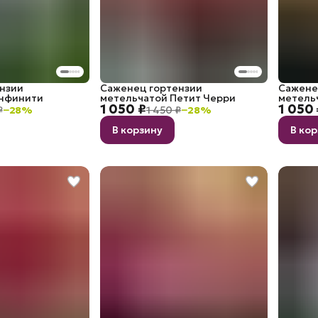
нзии
Саженец гортензии
Сажене
Инфинити
метельчатой Петит Черри
метель
1 050 ₽
1 050 
₽
−
28
%
1 450 ₽
−
28
%
В корзину
В ко