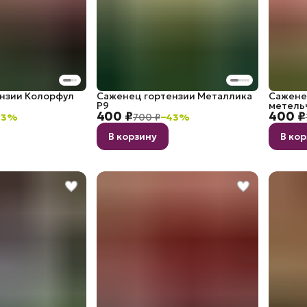
нзии Колорфул
Саженец гортензии Металлика
Сажене
P9
метель
400 ₽
400 ₽
43
%
700 ₽
−
43
%
В корзину
В ко