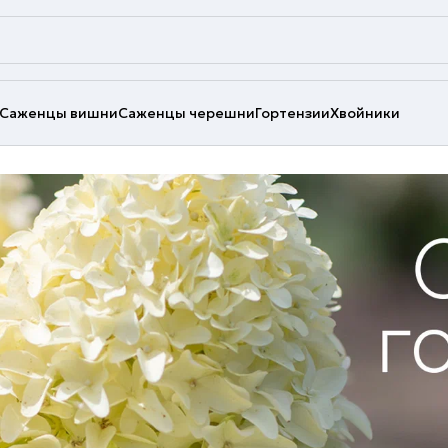
Саженцы вишни
Саженцы черешни
Гортензии
Хвойники