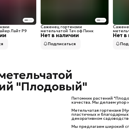
нзии
Саженец гортензии
Сажене
айер Лайт P9
метельчатой Тач оф Пинк
метель
чии
Нет в наличии
Нет в
ся
Подписаться
Под
метельчатой
ний "Плодовый"
Питомник растений "Плодо
качества. Мы делаем упор 
Метельчатая гортензия (Hy
пластичных и благодарных
декоративном садоводств
Мы предлагаем широкий сп