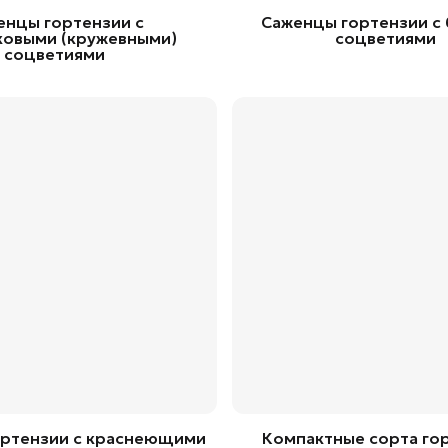
енцы гортензии с
Саженцы гортензии с
ковыми (кружевными)
соцветиями
соцветиями
ортензии с краснеющими
Компактные сорта го