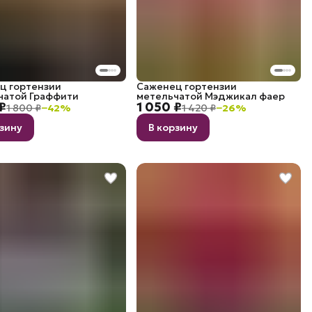
ц гортензии
Саженец гортензии
чатой Граффити
метельчатой Мэджикал фаер
₽
1 050 ₽
1 800 ₽
−
42
%
1 420 ₽
−
26
%
рзину
В корзину