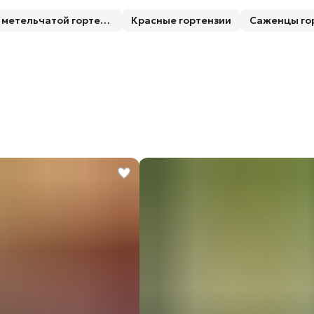
Компактные сорта метельчатой гортензии
Красные гортензии
Саженцы го