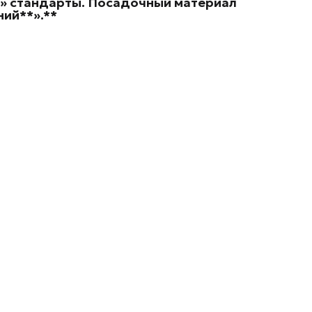
е» стандарты. Посадочный материал
ий**».**