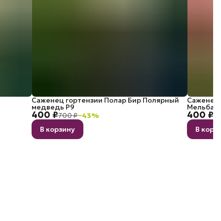
Саженец гортензии Полар Бир Полярный
Саженец 
медведь P9
Мельба P
400 ₽
400 ₽
700 ₽
−
43
%
7
В корзину
В корз