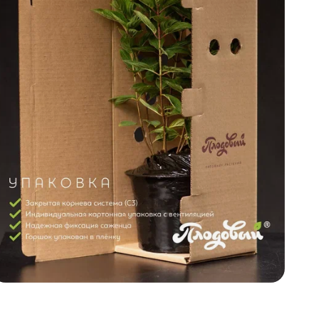
д
н
в