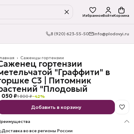
Избранное
Войти
Корзина
8 (920) 623-55-50
info@plodovyi.ru
лавная
›
Саженцы гортензии
Саженец гортензии
метельчатой "Граффити" в
горшке C3 | Питомник
растений "Плодовый
1 050 ₽
1 800 ₽
−
42
%
Добавить в корзину
Преимущества
Доставка во все регионы России