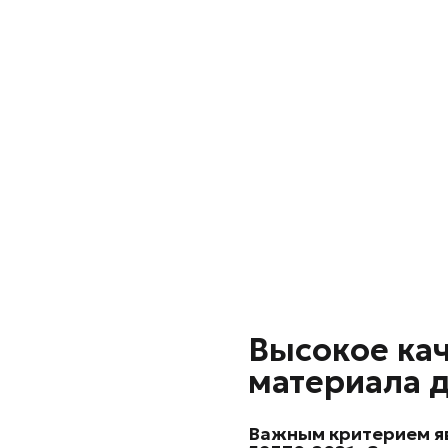
Высокое ка
материала 
Важным критерием яв