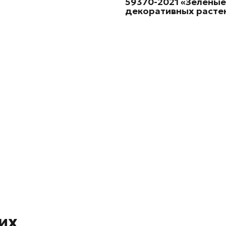
59370-2021 «Зелены
декоративных
растен
их