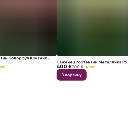
зии Колорфул Коктейль
Саженец гортензии Металлика P9
400 ₽
3
%
700 ₽
−
43
%
В корзину