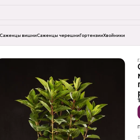
Саженцы вишни
Саженцы черешни
Гортензии
Хвойники
Г