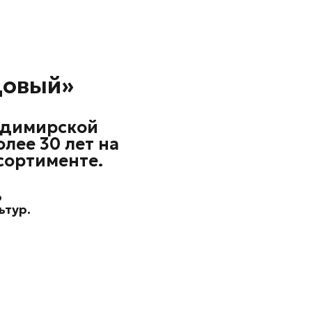
довый»
адимирской
лее 30 лет на
сортименте.
о
ьтур.