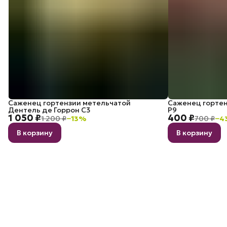
Саженец гортензии метельчатой
Саженец гортен
Дентель де Горрон C3
P9
1 050 ₽
400 ₽
1 200 ₽
−
13
%
700 ₽
−
4
В корзину
В корзину