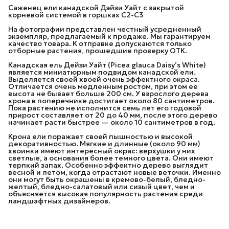
Саженец ели канадской Дэйзи Уайт с закрытой
корневой системой в горшках С2-С3
На фотографии представлен честный усредненный
экземпляр, предлагаемый к продаже. Мы гарантируем
качество товара. К отправке допускаются только
отборные растения, прошедшие проверку ОТК.
Канадская ель Дейзи Уайт (Picea glauca Daisy’s White)
является миниатюрным подвидом канадской ели.
Выделяется своей хвоей очень эффектного окраса.
Отличается очень медленным ростом, при этом ее
высота не бывает больше 200 см. У взрослого дерева
крона в поперечнике достигает около 80 сантиметров.
Пока растению не исполнится семь лет его годовой
прирост составляет от 20 до 40 мм, после этого дерево
начинает расти быстрее — около 10 сантиметров в год.
Крона ели поражает своей пышностью и высокой
декоративностью. Мягкие и длинные (около 90 мм)
хвоинки имеют интересный окрас: верхушки у них
светлые, а основания более темного цвета. Они имеют
терпкий запах. Особенно эффектно дерево выглядит
весной и летом, когда отрастают новые веточки. Именно
они могут быть окрашены в кремово-белый, бледно-
желтый, бледно-салатовый или сизый цвет, чем и
объясняется высокая популярность растения среди
ландшафтных дизайнеров.