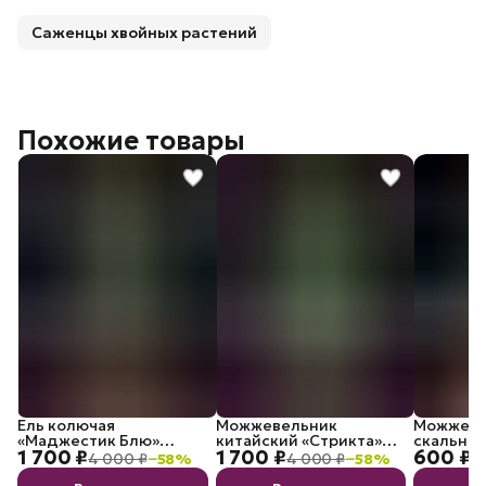
Саженцы хвойных растений
Похожие товары
Ель колючая
Можжевельник
Можжеве
«Маджестик Блю»
китайский «Стрикта»
скальный
1 700 ₽
1 700 ₽
600 ₽
саженец С3
Экстра С3
саженец
4 000 ₽
−
58
%
4 000 ₽
−
58
%
9