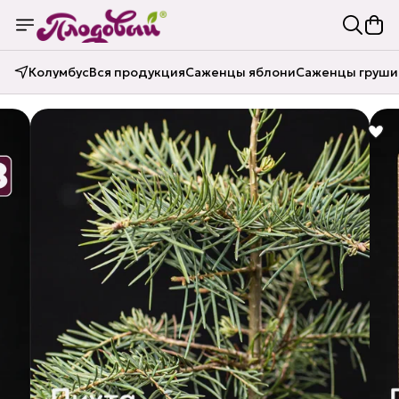
Колумбус
Вся продукция
Саженцы яблони
Саженцы груши