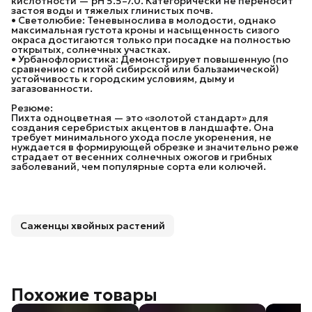
кислотности — pH 5.5–7.0. Категорически не переносит
застоя воды и тяжелых глинистых почв.
• Светолюбие: Теневынослива в молодости, однако
максимальная густота кроны и насыщенность сизого
окраса достигаются только при посадке на полностью
открытых, солнечных участках.
• Урбанофлористика: Демонстрирует повышенную (по
сравнению с пихтой сибирской или бальзамической)
устойчивость к городским условиям, дыму и
загазованности.
Резюме:
Пихта одноцветная — это «золотой стандарт» для
создания серебристых акцентов в ландшафте. Она
требует минимального ухода после укоренения, не
нуждается в формирующей обрезке и значительно реже
страдает от весенних солнечных ожогов и грибных
заболеваний, чем популярные сорта ели колючей.
Саженцы хвойных растений
Похожие товары