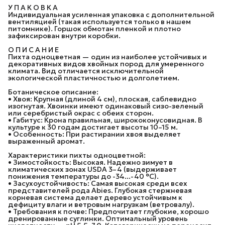
У П А К О В К А
Индивидуальная усиленная упаковка с дополнительной
вентиляцией (такая используется только в нашем
питомнике). Горшок обмотан пленкой и плотно
зафиксирован внутри коробки.
О П И С А Н И Е
Пихта одноцветная — один из наиболее устойчивых и
декоративных видов хвойных пород для умеренного
климата. Вид отличается исключительной
экологической пластичностью и долголетием.
Ботаническое описание:
• Хвоя: Крупная (длиной 4 см), плоская, саблевидно
изогнутая. Хвоинки имеют одинаковый сизо-зеленый
или серебристый окрас с обеих сторон.
• Габитус: Крона правильная, ширококонусовидная. В
культуре к 30 годам достигает высоты 10–15 м.
• Особенность: При растирании хвоя выделяет
выраженный аромат.
Характеристики пихты одноцветной:
• Зимостойкость: Высокая. Надежно зимует в
климатических зонах USDA 3–4 (выдерживает
понижения температуры до -34...-40 °C).
• Засухоустойчивость: Самая высокая среди всех
представителей рода Abies. Глубокая стержневая
корневая система делает дерево устойчивым к
дефициту влаги и ветровым нагрузкам (ветровалу).
• Требования к почве: Предпочитает глубокие, хорошо
дренированные суглинки. Оптимальный уровень