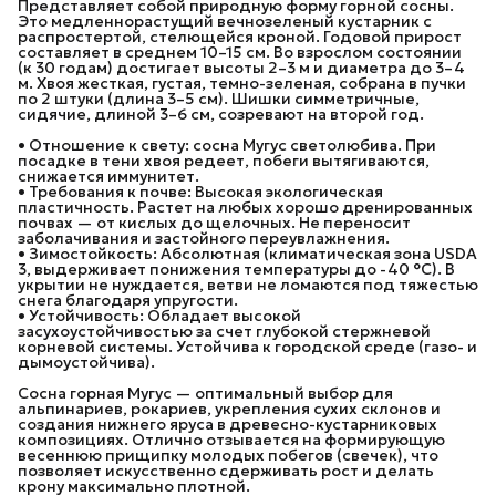
Представляет собой природную форму горной сосны.
Это медленнорастущий вечнозеленый кустарник с
распростертой, стелющейся кроной. Годовой прирост
составляет в среднем 10–15 см. Во взрослом состоянии
(к 30 годам) достигает высоты 2–3 м и диаметра до 3–4
м. Хвоя жесткая, густая, темно-зеленая, собрана в пучки
по 2 штуки (длина 3–5 см). Шишки симметричные,
сидячие, длиной 3–6 см, созревают на второй год.
• Отношение к свету: сосна Мугус светолюбива. При
посадке в тени хвоя редеет, побеги вытягиваются,
снижается иммунитет.
• Требования к почве: Высокая экологическая
пластичность. Растет на любых хорошо дренированных
почвах — от кислых до щелочных. Не переносит
заболачивания и застойного переувлажнения.
• Зимостойкость: Абсолютная (климатическая зона USDA
3, выдерживает понижения температуры до -40 °C). В
укрытии не нуждается, ветви не ломаются под тяжестью
снега благодаря упругости.
• Устойчивость: Обладает высокой
засухоустойчивостью за счет глубокой стержневой
корневой системы. Устойчива к городской среде (газо- и
дымоустойчива).
Сосна горная Мугус — оптимальный выбор для
альпинариев, рокариев, укрепления сухих склонов и
создания нижнего яруса в древесно-кустарниковых
композициях. Отлично отзывается на формирующую
весеннюю прищипку молодых побегов (свечек), что
позволяет искусственно сдерживать рост и делать
крону максимально плотной.