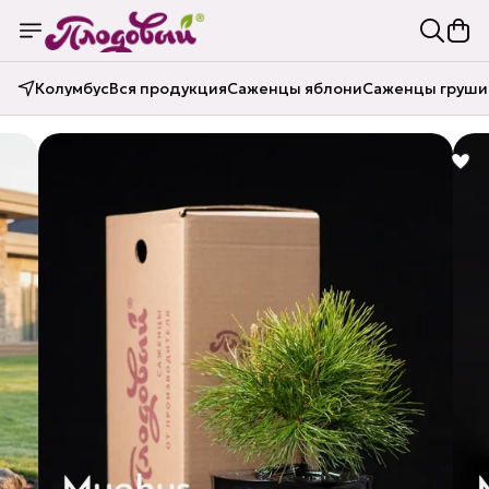
Колумбус
Вся продукция
Саженцы яблони
Саженцы груши