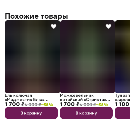
Похожие товары
Ель колючая
Можжевельник
Туя запа
«Маджестик Блю»
китайский «Стрикта»
шаровид
1 700 ₽
1 700 ₽
1 100 ₽
саженец С3
Экстра С3
Mirjam
4 000 ₽
−
58
%
4 000 ₽
−
58
%
В корзину
В корзину
В