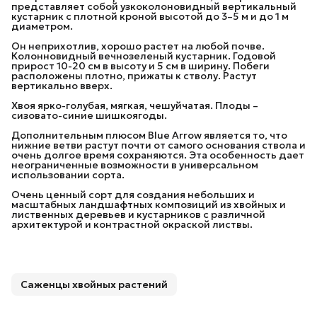
представляет собой узкоколоновидный вертикальный
кустарник с плотной кроной высотой до 3–5 м и до 1 м
диаметром.
Он неприхотлив, хорошо растет на любой почве.
Колонновидный вечнозеленый кустарник. Годовой
прирост 10-20 см в высоту и 5 см в ширину. Побеги
расположены плотно, прижаты к стволу. Растут
вертикально вверх.
Хвоя ярко-голубая, мягкая, чешуйчатая. Плоды –
сизовато-синие шишкоягоды.
Дополнительным плюсом Blue Arrow является то, что
нижние ветви растут почти от самого основания ствола и
очень долгое время сохраняются. Эта особенность дает
неограниченные возможности в универсальном
использовании сорта.
Очень ценный сорт для создания небольших и
масштабных ландшафтных композиций из хвойных и
лиственных деревьев и кустарников с различной
архитектурой и контрастной окраской листвы.
Саженцы хвойных растений