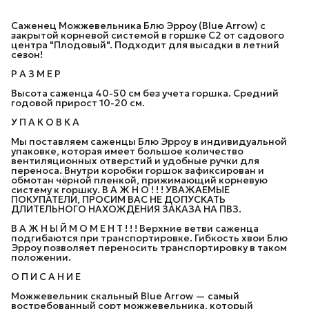
Саженец Можжевельника Блю Эрроу (Blue Arrow) с
закрытой корневой системой в горшке С2 от садового
центра "Плодовый". Подходит для высадки в летний
сезон!
Р А З М Е Р
Высота саженца 40-50 см без учета горшка. Средний
годовой прирост 10-20 см.
У П А К О В К А
Мы поставляем саженцы Блю Эрроу в индивидуальной
упаковке, которая имеет большое количество
вентиляционных отверстий и удобные ручки для
переноса. Внутри коробки горшок зафиксирован и
обмотан чёрной пленкой, прижимающий корневую
систему к горшку. В А Ж Н О ! ! ! УВАЖАЕМЫЕ
ПОКУПАТЕЛИ, ПРОСИМ ВАС НЕ ДОПУСКАТЬ
ДЛИТЕЛЬНОГО НАХОЖДЕНИЯ ЗАКАЗА НА ПВЗ.
В А Ж Н Ы Й М О М Е Н Т ! ! ! Верхние ветви саженца
подгибаются при транспортировке. Гибкость хвои Блю
Эрроу позволяет переносить транспортировку в таком
положении.
О П И С А Н И Е
Можжевельник скальный Blue Arrow — самый
востребованный сорт можжевельника, который