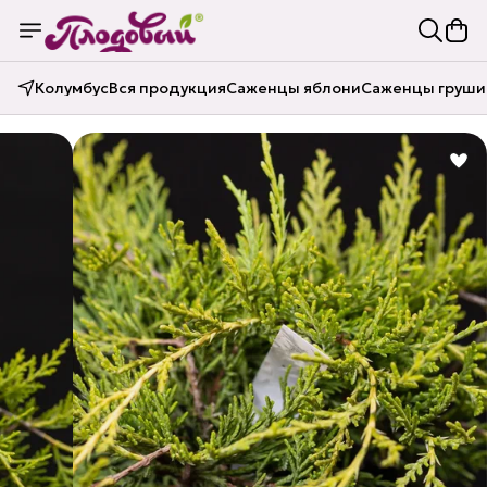
Колумбус
Вся продукция
Саженцы яблони
Саженцы груши