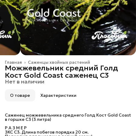
Главная
›
Саженцы хвойных растений
Можжевельник средний Голд
Кост Gold Coast саженец С3
Нет в наличии
О товаре
Характеристики
Саженец можжевельника среднего Голд Кост Gold Coast
в горшке C3 (3 литра)
Р А З М Е Р
ЗКС С3. Длина побегов порядка 20 см.