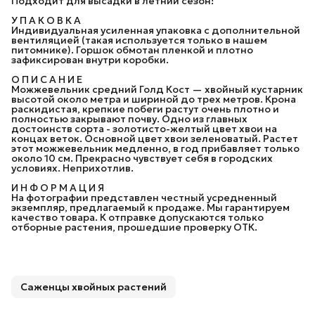
Подходит для высадки в летний сезон!
У П А К О В К А
Индивидуальная усиленная упаковка с дополнительной
вентиляцией (такая используется только в нашем
питомнике). Горшок обмотан пленкой и плотно
зафиксирован внутри коробки.
О П И С А Н И Е
Можжевельник средний Голд Кост — хвойный кустарник
высотой около метра и шириной до трех метров. Крона
раскидистая, крепкие побеги растут очень плотно и
полностью закрывают почву. Одно из главных
достоинств сорта - золотисто-желтый цвет хвои на
концах веток. Основной цвет хвои зеленоватый. Растет
этот можжевельник медленно, в год прибавляет только
около 10 см. Прекрасно чувствует себя в городских
условиях. Неприхотлив.
И Н Ф О Р М А Ц И Я
На фотографии представлен честный усредненный
экземпляр, предлагаемый к продаже. Мы гарантируем
качество товара. К отправке допускаются только
отборные растения, прошедшие проверку ОТК.
Саженцы хвойных растений