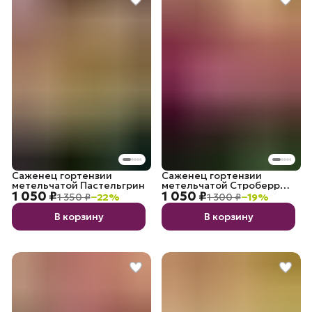
Саженец гортензии
Саженец гортензии
метельчатой Пастельгрин
метельчатой Строберри
1 050 ₽
1 050 ₽
Блоссом
1 350 ₽
−
22
%
1 300 ₽
−
19
%
В корзину
В корзину