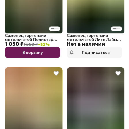
Саженец гортензии
Саженец гортензии
метельчатой Полистар
метельчатой Литл Лайм
1 050 ₽
Нет в наличии
Полярная звезда
P9
1 550 ₽
−
32
%
В корзину
Подписаться