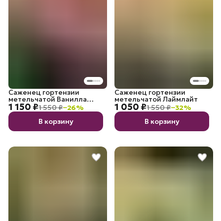
Саженец гортензии
Саженец гортензии
метельчатой Ванилла
метельчатой Лаймлайт
1 150 ₽
1 050 ₽
Фрайз
1 550 ₽
−
26
%
1 550 ₽
−
32
%
В корзину
В корзину