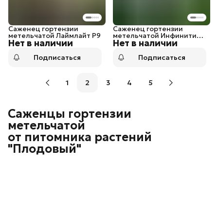
Саженец гортензии
Саженец гортензии
метельчатой Лаймлайт P9
метельчатой Инфинити
Нет в наличии
Нет в наличии
P9
Подписаться
Подписаться
1
2
3
4
5
Саженцы гортензии
метельчатой
от питомника растений
"Плодовый"