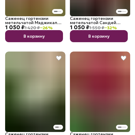
Саженец гортензии
Саженец гортензии
метельчатой Мэджикал
метельчатой Сандей
1 050 ₽
1 050 ₽
фаер
Фрейз
1 420 ₽
−
26
%
1 550 ₽
−
32
%
В корзину
В корзину
Саженец гортензии
Саженец гортензии