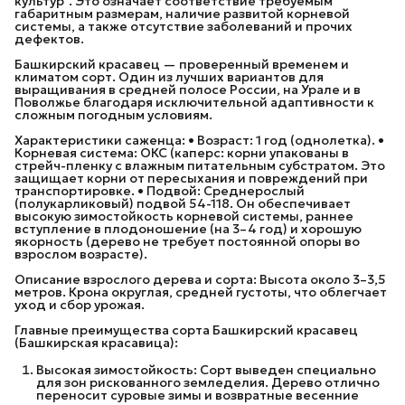
культур". Это означает соответствие требуемым
габаритным размерам, наличие развитой корневой
системы, а также отсутствие заболеваний и прочих
дефектов.
Башкирский красавец — проверенный временем и
климатом сорт. Один из лучших вариантов для
выращивания в средней полосе России, на Урале и в
Поволжье благодаря исключительной адаптивности к
сложным погодным условиям.
Характеристики саженца: • Возраст: 1 год (однолетка). •
Корневая система: ОКС (каперс: корни упакованы в
стрейч-пленку с влажным питательным субстратом. Это
защищает корни от пересыхания и повреждений при
транспортировке. • Подвой: Среднерослый
(полукарликовый) подвой 54-118. Он обеспечивает
высокую зимостойкость корневой системы, раннее
вступление в плодоношение (на 3–4 год) и хорошую
якорность (дерево не требует постоянной опоры во
взрослом возрасте).
Описание взрослого дерева и сорта: Высота около 3–3,5
метров. Крона округлая, средней густоты, что облегчает
уход и сбор урожая.
Главные преимущества сорта Башкирский красавец
(Башкирская красавица):
Высокая зимостойкость: Сорт выведен специально
для зон рискованного земледелия. Дерево отлично
переносит суровые зимы и возвратные весенние