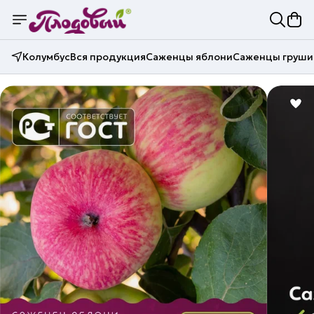
Колумбус
Вся продукция
Саженцы яблони
Саженцы груши