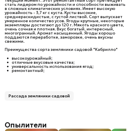
текущий момент. Этот ремонтантный сорт претендует
стать лидером по урожайности и способности выживать
в сложных климатических условиях. Имеет высокую
урожайность - 3,7 кг с куста. Кусты высокие,
среднераскидистые, с густой листвой. Сорт выпускает
умеренное количество усов. Ягоды крупные, некоторые
экземпляры достигают до 120 г. Мякоть красного цвета,
очень сочная и плотная. Вкус богатый, интересный,
многогранный. Аромат насыщенный. Ягоды хорошо
поддаются переработке, заморозке, очень вкусны
свежими.
Преимущества сорта земляники садовой "Кабрилло"
высокоурожайный;
отличные вкусовые качества;
универсальность использования ягод;
ремонтантный;
Рассада земляники садовой
Опылители