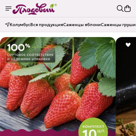
Колумбус
Вся продукция
Саженцы яблони
Саженцы груши