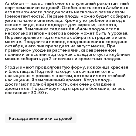
Альбион — известный очень популярный реконтантный
сорт земляники садовой. Особенность сорта Альбион в
его возможности плодоносить несколько раз за сезон
(ремонтантность). Первые плоды можно будет собирать
уже в начале июня месяца. Кроме употребления ягод в
свежем виде, они подходят для варенья, компота,
джемов. Земляника садовая Альбион плодоносит в
несколько этапов – всего за сезон может быть 4 урожая.
Первые зрелые ягоды можно собирать с грядок в июне
месяце. Продлится период плодоношения к середине
октября, а его пик припадает на август месяц. При
правильном уходе за растениями, своевременном
поливе и внесении подкормок с каждого куста клубники
можно собирать до 2 кг сочных и ароматных плодов.
Ягоды имеют продолговатую форму, их кожица красная
и блестящая. Под ней находится сочная мякоть с
насыщенным розовым цветом, которая имеет стойкий
насыщенный земляничный аромат. Когда плоды
достигают полной зрелости, они очень сладкие и
ароматные. По размеру ягоды средне большие, их вес
составляет 30-50 г.
Рассада земляники садовой