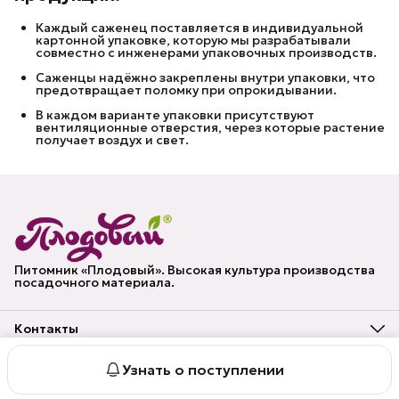
Каждый саженец поставляется в индивидуальной
картонной упаковке, которую мы разрабатывали
совместно с инженерами упаковочных производств.
Саженцы надёжно закреплены внутри упаковки, что
предотвращает поломку при опрокидывании.
В каждом варианте упаковки присутствуют
вентиляционные отверстия, через которые растение
получает воздух и свет.
Питомник «Плодовый». Высокая культура производства
посадочного материала.
Контакты
Адрес
Владимирская область, г. Муром
Узнать о поступлении
© Питомник «Плодовый»
Публичная оферта
Политика конф
Телефон
8 (920) 623-55-50
Эл. почта