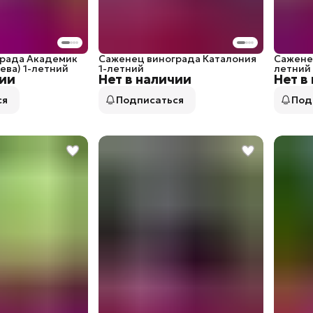
рада Академик
Саженец винограда Каталония
Саженец
ева) 1-летний
1-летний
летний
чии
Нет в наличии
Нет в
ся
Подписаться
Под