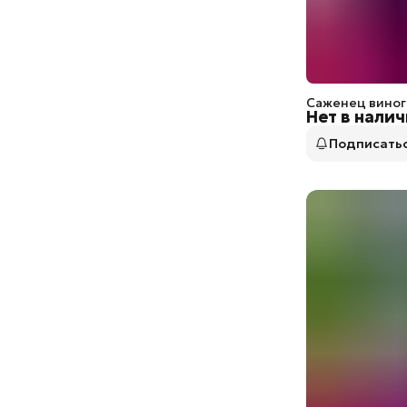
Саженец виног
Нет в нали
Подписать