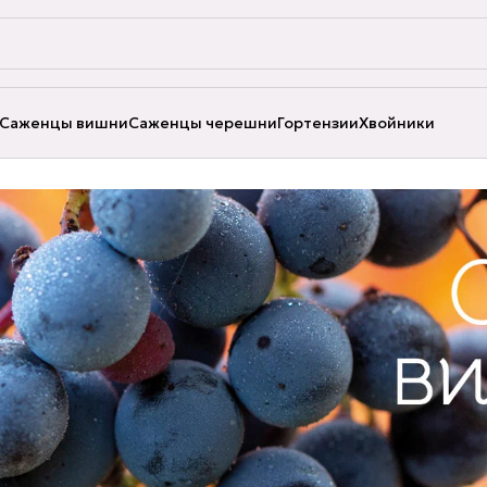
Саженцы вишни
Саженцы черешни
Гортензии
Хвойники