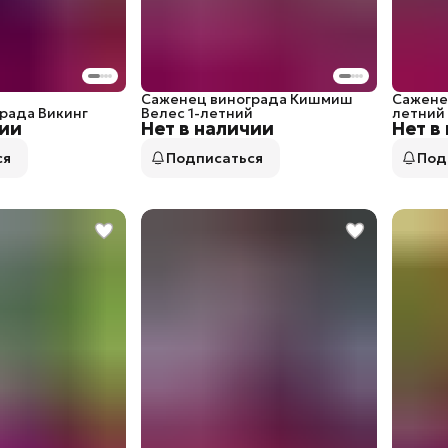
Саженец винограда Кишмиш
Сажене
рада Викинг
Велес 1-летний
летний
чии
Нет в наличии
Нет в
ся
Подписаться
Под