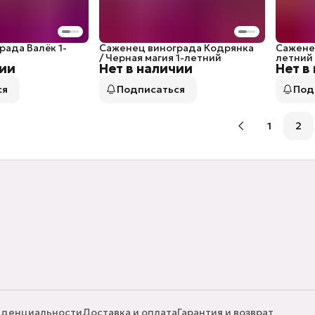
ада Валёк 1-
Саженец винограда Кодрянка
Саженец
/ Черная магия 1-летний
летний
чии
Нет в наличии
Нет в
ся
Подписаться
Под
1
2
иденциальности
Доставка и оплата
Гарантия и возврат