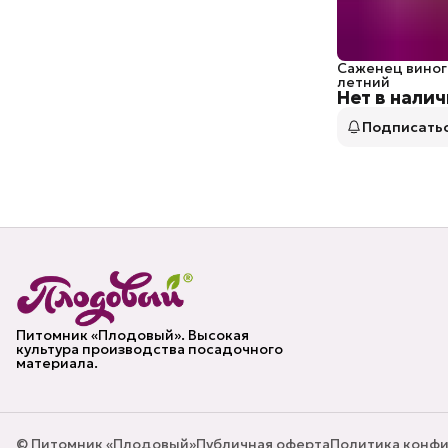
Саженец виногр
летний
Нет в нали
Подписать
Питомник «Плодовый». Высокая
культура производства посадочного
материала.
© Питомник «Плодовый»
Публичная оферта
Политика конф