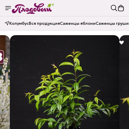
Колумбус
Вся продукция
Саженцы яблони
Саженцы груши