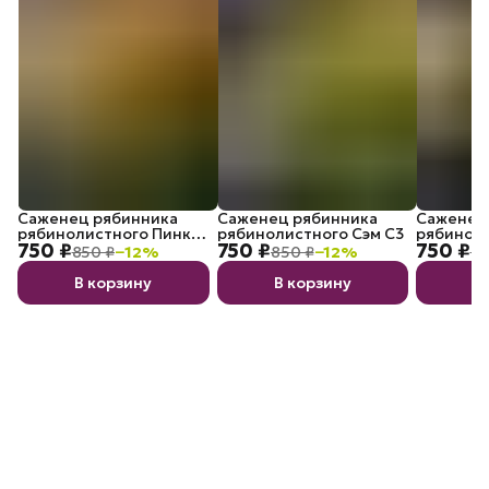
Саженец рябинника
Саженец рябинника
Саженец
рябинолистного Пинк
рябинолистного Сэм С3
рябиноли
750 ₽
750 ₽
750 ₽
Хопи С3
Болл С3
850 ₽
−
12
%
850 ₽
−
12
%
85
В корзину
В корзину
В