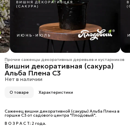
Прочие саженцы декоративных деревьев и кустарников
Главная
›
Вишни декоративная (сакура)
Альба Плена C3
Нет в наличии
О товаре
Характеристики
Саженец вишни декоративной (сакуры) Альба Плена в
горшке C3 от садового центра "Плодовый".
В О З Р А С Т: 2 года.