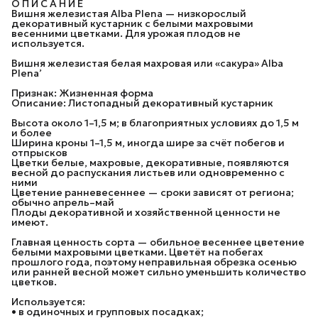
О П И С А Н И Е
Вишня железистая Alba Plena — низкорослый
декоративный кустарник с белыми махровыми
весенними цветками. Для урожая плодов не
используется.
Вишня железистая белая махровая или «сакура» Alba
Plena’
Признак: Жизненная форма
Описание: Листопадный декоративный кустарник
Высота около 1–1,5 м; в благоприятных условиях до 1,5 м
и более
Ширина кроны 1–1,5 м, иногда шире за счёт побегов и
отпрысков
Цветки белые, махровые, декоративные, появляются
весной до распускания листьев или одновременно с
ними
Цветение ранневесеннее — сроки зависят от региона;
обычно апрель–май
Плоды декоративной и хозяйственной ценности не
имеют.
Главная ценность сорта — обильное весеннее цветение
белыми махровыми цветками. Цветёт на побегах
прошлого года, поэтому неправильная обрезка осенью
или ранней весной может сильно уменьшить количество
цветков.
Используется:
• в одиночных и групповых посадках;