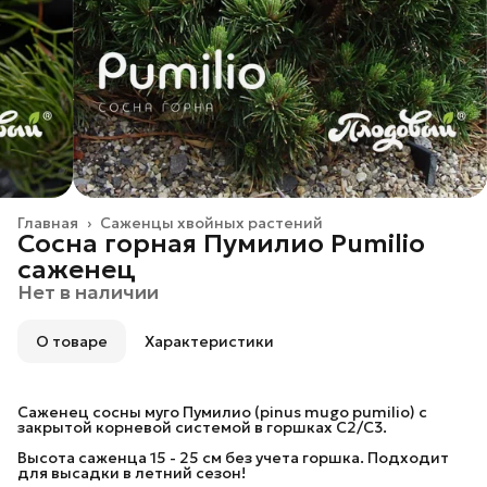
Главная
›
Саженцы хвойных растений
Сосна горная Пумилио Pumilio
саженец
Нет в наличии
О товаре
Характеристики
Саженец сосны муго Пумилио (pinus mugo pumilio) с
закрытой корневой системой в горшках С2/C3.
Высота саженца 15 - 25 см без учета горшка. Подходит
для высадки в летний сезон!