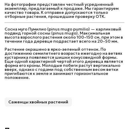
На фотографии представлен честный усредненный
экземпляр, предлагаемый к продаже. Мы гарантируем
качество товара. К отправке допускаются только
отборные растения, прошедшие проверку ОТК.
Сосна муго Пумилио (pinus mugo pumilio) — карликовый
подвид горной сосны (pinus mugo). Максимальная
высота взрослого растения около 100–150 см, при этом в
течении года деревце подрастает всего на 20–50 мм.
Растение окрашено в ярко-зеленый оттенок. По
достижению семилетнего возраста ежегодно на ветвях
кустарника появляются шишки конусовидной формы.
Еще одной характерной чертой этого деревца является
форма его кроны. Молодые побеги растут вертикально
вверх, однако с годами под собственным весом ветки
пригибаются к земле и занимают горизонтальное
положение.
Саженцы хвойных растений