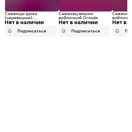
Саженцы дюка
Саженец вишни
Саженец
(черевишни)
войлочной Огонёк
войлочн
Нет в наличии
Нет в наличии
Нет в 
Превосходная
Веньяминова
Подписаться
Подписаться
По