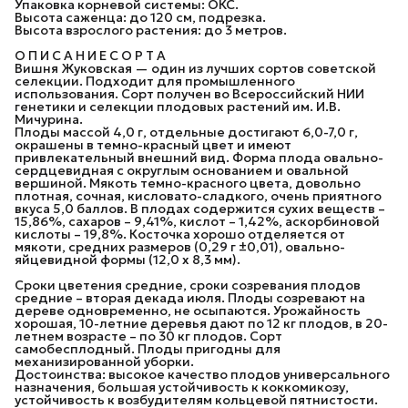
Упаковка корневой системы: ОКС.
Высота саженца: до 120 см, подрезка.
Высота взрослого растения: до 3 метров.
О П И С А Н И Е С О Р Т А
Вишня Жуковская — один из лучших сортов советской
селекции. Подходит для промышленного
использования. Сорт получен во Всероссийский НИИ
генетики и селекции плодовых растений им. И.В.
Мичурина.
Плоды массой 4,0 г, отдельные достигают 6,0-7,0 г,
окрашены в темно-красный цвет и имеют
привлекательный внешний вид. Форма плода овально-
сердцевидная с округлым основанием и овальной
вершиной. Мякоть темно-красного цвета, довольно
плотная, сочная, кисловато-сладкого, очень приятного
вкуса 5,0 баллов. В плодах содержится сухих веществ –
15,86%, сахаров – 9,41%, кислот – 1,42%, аскорбиновой
кислоты – 19,8%. Косточка хорошо отделяется от
мякоти, средних размеров (0,29 г ±0,01), овально-
яйцевидной формы (12,0 х 8,3 мм).
Сроки цветения средние, сроки созревания плодов
средние – вторая декада июля. Плоды созревают на
дереве одновременно, не осыпаются. Урожайность
хорошая, 10-летние деревья дают по 12 кг плодов, в 20-
летнем возрасте – по 30 кг плодов. Сорт
самобесплодный. Плоды пригодны для
механизированной уборки.
Достоинства: высокое качество плодов универсального
назначения, большая устойчивость к коккомикозу,
устойчивость к возбудителям кольцевой пятнистости.