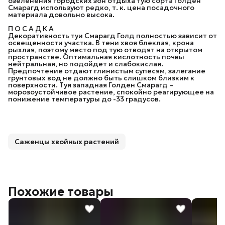
озеленения городских зон отдыха тую сорта Голден
Смарагд используют редко, т. к. цена посадочного
материала довольно высока.
П О С А Д К А
Декоративность туи Смарагд Голд полностью зависит от
освещенности участка. В тени хвоя блеклая, крона
рыхлая, поэтому место под тую отводят на открытом
пространстве. Оптимальная кислотность почвы
нейтральная, но подойдет и слабокислая.
Предпочтение отдают глинистым супесям, залегание
грунтовых вод не должно быть слишком близким к
поверхности. Туя западная Голден Смарагд –
морозоустойчивое растение, спокойно реагирующее на
понижение температуры до -33 градусов.
Саженцы хвойных растений
Похожие товары