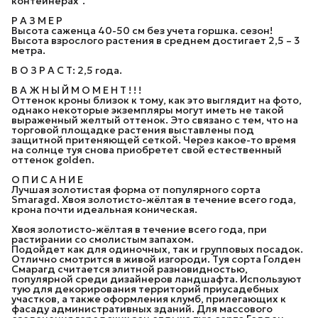
контейнерах".
Р А З М Е Р
Высота саженца 40-50 см без учета горшка. сезон!
Высота взрослого растения в среднем достигает 2,5 – 3
метра.
В О З Р А С Т: 2,5 года.
В А Ж Н Ы Й М О М Е Н Т ! ! !
Оттенок кроны близок к тому, как это выглядит на фото,
однако некоторые экземпляры могут иметь не такой
выраженный желтый оттенок. Это связано с тем, что на
торговой площадке растения выставлены под
защитной притеняющей сеткой. Через какое-то время
на солнце туя снова приобретет свой естественный
оттенок golden.
О П И С А Н И Е
Лучшая золотистая форма от популярного сорта
Smaragd. Хвоя золотисто-жёлтая в течение всего года,
крона почти идеальная коническая.
Хвоя золотисто-жёлтая в течение всего года, при
растирании со смолистым запахом.
Подойдет как для одиночных, так и групповых посадок.
Отлично смотрится в живой изгороди. Туя сорта Голден
Смарагд считается элитной разновидностью,
популярной среди дизайнеров ландшафта. Используют
тую для декорирования территорий приусадебных
участков, а также оформления клумб, прилегающих к
фасаду административных зданий. Для массового