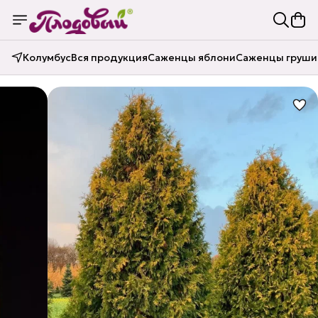
Колумбус
Вся продукция
Саженцы яблони
Саженцы груши