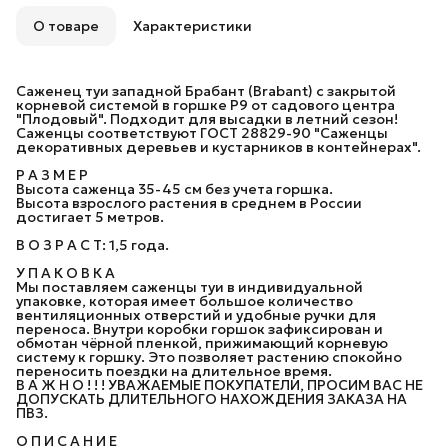
О товаре
Характеристики
Саженец туи западной Брабант (Brabant) с закрытой
корневой системой в горшке P9 от садового центра
"Плодовый". Подходит для высадки в летний сезон!
Саженцы соответствуют ГОСТ 28829-90 "Саженцы
декоративных деревьев и кустарников в контейнерах".
Р А З М Е Р
Высота саженца 35-45 см без учета горшка.
Высота взрослого растения в среднем в России
достигает 5 метров.
В О З Р А С Т: 1,5 года.
У П А К О В К А
Мы поставляем саженцы туи в индивидуальной
упаковке, которая имеет большое количество
вентиляционных отверстий и удобные ручки для
переноса. Внутри коробки горшок зафиксирован и
обмотан чёрной пленкой, прижимающий корневую
систему к горшку. Это позволяет растению спокойно
переносить поездки на длительное время.
В А Ж Н О ! ! ! УВАЖАЕМЫЕ ПОКУПАТЕЛИ, ПРОСИМ ВАС НЕ
ДОПУСКАТЬ ДЛИТЕЛЬНОГО НАХОЖДЕНИЯ ЗАКАЗА НА
ПВЗ.
О П И С А Н И Е