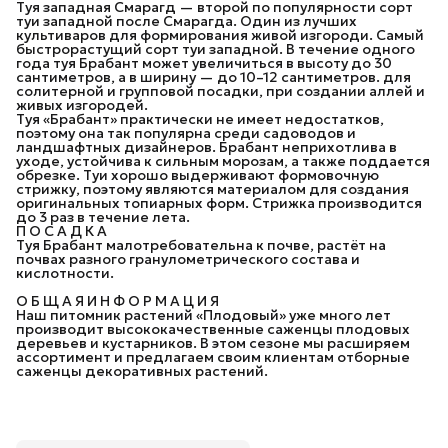
Туя западная Смарагд — второй по популярности сорт
туи западной после Смарагда. Один из лучших
культиваров для формирования живой изгороди. Самый
быстрорастущий сорт туи западной. В течение одного
года туя Брабант может увеличиться в высоту до 30
сантиметров, а в ширину — до 10–12 сантиметров. для
солитерной и групповой посадки, при создании аллей и
живых изгородей.
Туя «Брабант» практически не имеет недостатков,
поэтому она так популярна среди садоводов и
ландшафтных дизайнеров. Брабант неприхотлива в
уходе, устойчива к сильным морозам, а также поддается
обрезке. Туи хорошо выдерживают формовочную
стрижку, поэтому являются материалом для создания
оригинальных топиарных форм. Стрижка производится
до 3 раз в течение лета.
П О С А Д К А
Туя Брабант малотребовательна к почве, растёт на
почвах разного гранулометрического состава и
кислотности.
О Б Щ А Я И Н Ф О Р М А Ц И Я
Наш питомник растений «Плодовый» уже много лет
производит высококачественные саженцы плодовых
деревьев и кустарников. В этом сезоне мы расширяем
ассортимент и предлагаем своим клиентам отборные
саженцы декоративных растений.