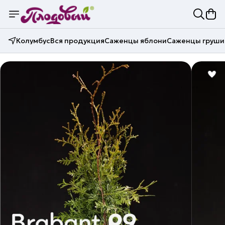
Колумбус
Вся продукция
Саженцы яблони
Саженцы груши