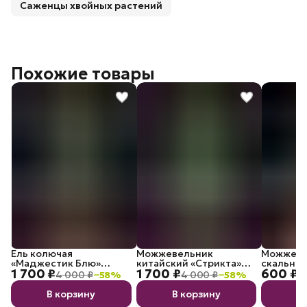
Саженцы хвойных растений
Похожие товары
Ель колючая
Можжевельник
Можжеве
«Маджестик Блю»
китайский «Стрикта»
скальный
1 700 ₽
1 700 ₽
600 ₽
саженец С3
Экстра С3
саженец
4 000 ₽
−
58
%
4 000 ₽
−
58
%
9
В корзину
В корзину
В