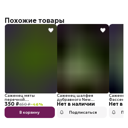
Похожие товары
Саженец мяты
Саженец шалфея
Саженец
перечной
дубравного New
Фассена 
350 ₽
Нет в наличии
Нет в 
высокоментоловой
Dimension
Гиант
650 ₽
−
46
%
В корзину
Подписаться
По