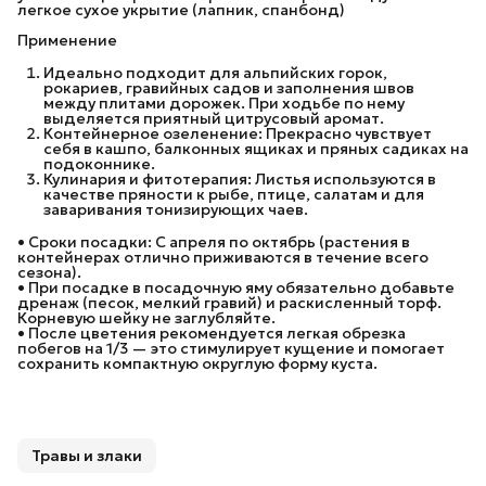
легкое сухое укрытие (лапник, спанбонд)
Применение
Идеально подходит для альпийских горок,
рокариев, гравийных садов и заполнения швов
между плитами дорожек. При ходьбе по нему
выделяется приятный цитрусовый аромат.
Контейнерное озеленение: Прекрасно чувствует
себя в кашпо, балконных ящиках и пряных садиках на
подоконнике.
Кулинария и фитотерапия: Листья используются в
качестве пряности к рыбе, птице, салатам и для
заваривания тонизирующих чаев.
• Сроки посадки: С апреля по октябрь (растения в
контейнерах отлично приживаются в течение всего
сезона).
• При посадке в посадочную яму обязательно добавьте
дренаж (песок, мелкий гравий) и раскисленный торф.
Корневую шейку не заглубляйте.
• После цветения рекомендуется легкая обрезка
побегов на 1/3 — это стимулирует кущение и помогает
сохранить компактную округлую форму куста.
Травы и злаки