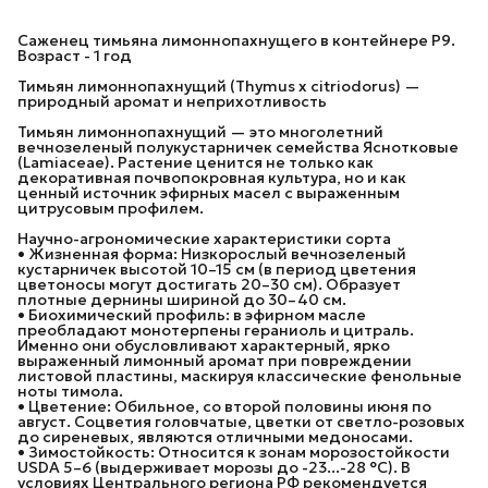
Саженец тимьяна лимоннопахнущего в контейнере P9.
Возраст - 1 год
Тимьян лимоннопахнущий (Thymus x citriodorus) —
природный аромат и неприхотливость
Тимьян лимоннопахнущий — это многолетний
вечнозеленый полукустарничек семейства Яснотковые
(Lamiaceae). Растение ценится не только как
декоративная почвопокровная культура, но и как
ценный источник эфирных масел с выраженным
цитрусовым профилем.
Научно-агрономические характеристики сорта
• Жизненная форма: Низкорослый вечнозеленый
кустарничек высотой 10–15 см (в период цветения
цветоносы могут достигать 20–30 см). Образует
плотные дернины шириной до 30–40 см.
• Биохимический профиль: в эфирном масле
преобладают монотерпены гераниоль и цитраль.
Именно они обусловливают характерный, ярко
выраженный лимонный аромат при повреждении
листовой пластины, маскируя классические фенольные
ноты тимола.
• Цветение: Обильное, со второй половины июня по
август. Соцветия головчатые, цветки от светло-розовых
до сиреневых, являются отличными медоносами.
• Зимостойкость: Относится к зонам морозостойкости
USDA 5–6 (выдерживает морозы до -23...-28 °C). В
условиях Центрального региона РФ рекомендуется