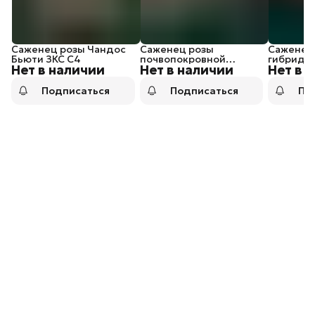
Саженец розы Чандос
Саженец розы
Саженец 
Бьюти ЗКС С4
почвопокровной
гибридно
Нет в наличии
Нет в наличии
Нет в 
Скарлет Мейяндекор
С4
ЗКС С4
Подписаться
Подписаться
По