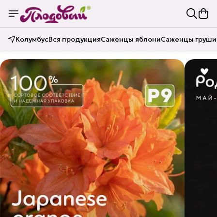
Колумбус
Вся продукция
Саженцы яблони
Саженцы груши