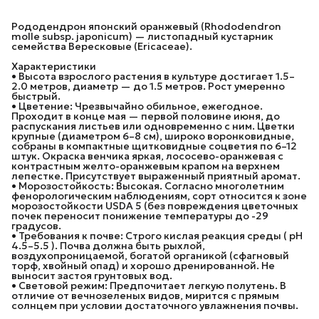
Рододендрон японский оранжевый (Rhododendron
molle subsp. japonicum) — листопадный кустарник
семейства Вересковые (Ericaceae).
Характеристики
• Высота взрослого растения в культуре достигает 1.5–
2.0 метров, диаметр — до 1.5 метров. Рост умеренно
быстрый.
• Цветение: Чрезвычайно обильное, ежегодное.
Проходит в конце мая — первой половине июня, до
распускания листьев или одновременно с ним. Цветки
крупные (диаметром 6–8 см), широко воронковидные,
собраны в компактные щитковидные соцветия по 6–12
штук. Окраска венчика яркая, лососево-оранжевая с
контрастным желто-оранжевым крапом на верхнем
лепестке. Присутствует выраженный приятный аромат.
• Морозостойкость: Высокая. Согласно многолетним
фенорологическим наблюдениям, сорт относится к зоне
морозостойкости USDA 5 (без повреждения цветочных
почек переносит понижение температуры до -29
градусов.
• Требования к почве: Строго кислая реакция среды ( pH
4.5–5.5 ). Почва должна быть рыхлой,
воздухопроницаемой, богатой органикой (сфагновый
торф, хвойный опад) и хорошо дренированной. Не
выносит застоя грунтовых вод.
• Световой режим: Предпочитает легкую полутень. В
отличие от вечнозеленых видов, мирится с прямым
солнцем при условии достаточного увлажнения почвы.