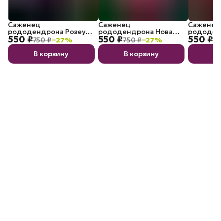
Саженец
Саженец
Саженец
рододендрона Розеум
рододендрона Нова
рододен
550 ₽
550 ₽
550 ₽
Элеганс P9
Зембла P9
Марианн
750 ₽
−
27
%
750 ₽
−
27
%
75
Вайцзекк
В корзину
В корзину
В