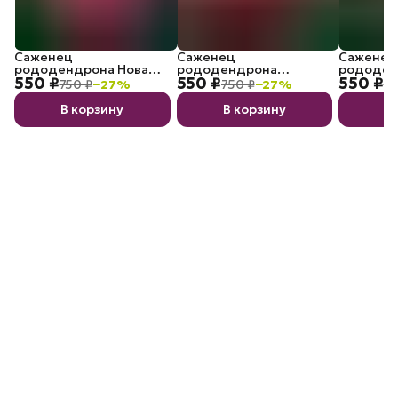
Саженец
Саженец
Саженец
рододендрона Нова
рододендрона
рододен
550 ₽
550 ₽
550 ₽
Зембла P9
Марианна фон
750 ₽
−
27
%
750 ₽
−
27
%
75
Вайцзеккер P9
В корзину
В корзину
В