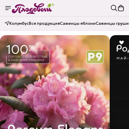
Колумбус
Вся продукция
Саженцы яблони
Саженцы груши