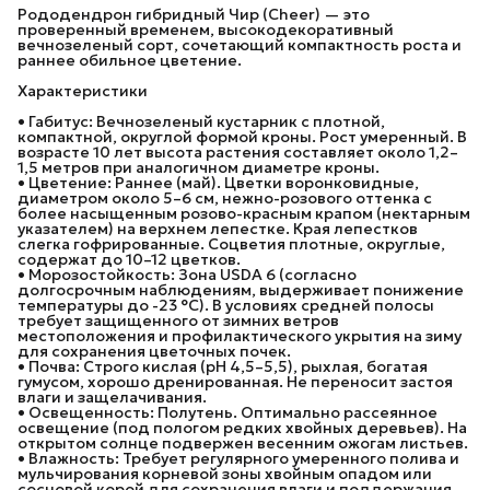
Рододендрон гибридный Чир (Cheer) — это
проверенный временем, высокодекоративный
вечнозеленый сорт, сочетающий компактность роста и
раннее обильное цветение.
Характеристики
• Габитус: Вечнозеленый кустарник с плотной,
компактной, округлой формой кроны. Рост умеренный. В
возрасте 10 лет высота растения составляет около 1,2–
1,5 метров при аналогичном диаметре кроны.
• Цветение: Раннее (май). Цветки воронковидные,
диаметром около 5–6 см, нежно-розового оттенка с
более насыщенным розово-красным крапом (нектарным
указателем) на верхнем лепестке. Края лепестков
слегка гофрированные. Соцветия плотные, округлые,
содержат до 10–12 цветков.
• Морозостойкость: Зона USDA 6 (согласно
долгосрочным наблюдениям, выдерживает понижение
температуры до -23 °C). В условиях средней полосы
требует защищенного от зимних ветров
местоположения и профилактического укрытия на зиму
для сохранения цветочных почек.
• Почва: Строго кислая (pH 4,5–5,5), рыхлая, богатая
гумусом, хорошо дренированная. Не переносит застоя
влаги и защелачивания.
• Освещенность: Полутень. Оптимально рассеянное
освещение (под пологом редких хвойных деревьев). На
открытом солнце подвержен весенним ожогам листьев.
• Влажность: Требует регулярного умеренного полива и
мульчирования корневой зоны хвойным опадом или
сосновой корой для сохранения влаги и поддержания