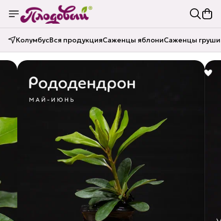
Колумбус
Вся продукция
Саженцы яблони
Саженцы груши