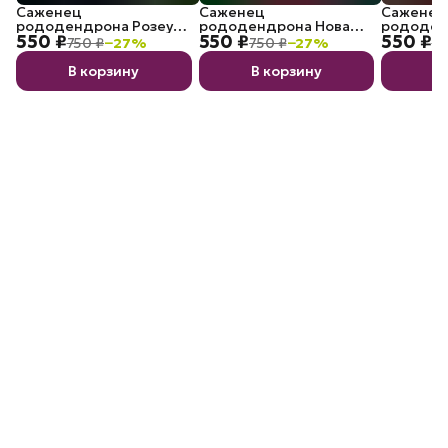
Саженец
Саженец
Саженец
рододендрона Розеум
рододендрона Нова
рододен
550 ₽
550 ₽
550 ₽
Элеганс P9
Зембла P9
Марианн
750 ₽
−
27
%
750 ₽
−
27
%
75
Вайцзекк
В корзину
В корзину
В