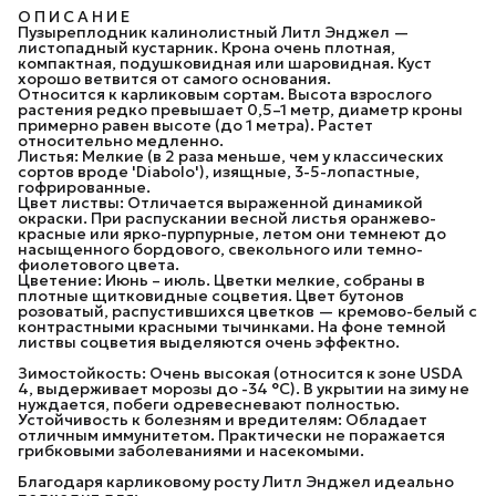
О П И С А Н И Е
Пузыреплодник калинолистный Литл Энджел —
листопадный кустарник. Крона очень плотная,
компактная, подушковидная или шаровидная. Куст
хорошо ветвится от самого основания.
Относится к карликовым сортам. Высота взрослого
растения редко превышает 0,5–1 метр, диаметр кроны
примерно равен высоте (до 1 метра). Растет
относительно медленно.
Листья: Мелкие (в 2 раза меньше, чем у классических
сортов вроде 'Diabolo'), изящные, 3-5-лопастные,
гофрированные.
Цвет листвы: Отличается выраженной динамикой
окраски. При распускании весной листья оранжево-
красные или ярко-пурпурные, летом они темнеют до
насыщенного бордового, свекольного или темно-
фиолетового цвета.
Цветение: Июнь – июль. Цветки мелкие, собраны в
плотные щитковидные соцветия. Цвет бутонов
розоватый, распустившихся цветков — кремово-белый с
контрастными красными тычинками. На фоне темной
листвы соцветия выделяются очень эффектно.
Зимостойкость: Очень высокая (относится к зоне USDA
4, выдерживает морозы до -34 °C). В укрытии на зиму не
нуждается, побеги одревесневают полностью.
Устойчивость к болезням и вредителям: Обладает
отличным иммунитетом. Практически не поражается
грибковыми заболеваниями и насекомыми.
Благодаря карликовому росту Литл Энджел идеально