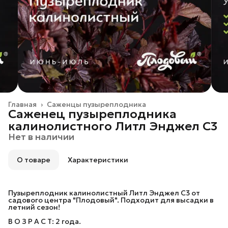
Главная
›
Саженцы пузыреплодника
Саженец пузыреплодника
калинолистного Литл Энджел С3
Нет в наличии
О товаре
Характеристики
Пузыреплодник калинолистный Литл Энджел C3 от
садового центра "Плодовый". Подходит для высадки в
летний сезон!
В О З Р А С Т: 2 года.