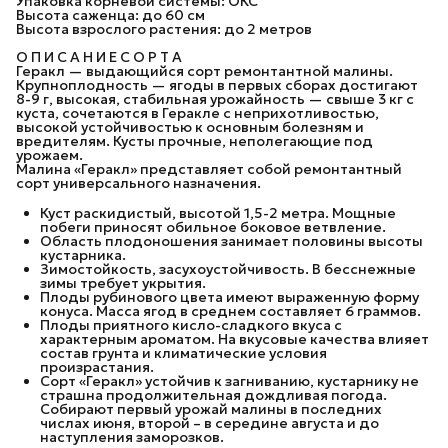
Упаковка корневой системы: ОКС
Высота саженца: до 60 см
Высота взрослого растения: до 2 метров
О П И С А Н И Е С О Р Т А
Геракл — выдающийся сорт ремонтантной малины.
Крупноплодность — ягоды в первых сборах достигают
8-9 г, высокая, стабильная урожайность — свыше 3 кг с
куста, сочетаются в Геракле с неприхотливостью,
высокой устойчивостью к основным болезням и
вредителям. Кусты прочные, неполегающие под
урожаем.
Малина «Геракл» представляет собой ремонтантный
сорт универсального назначения.
Куст раскидистый, высотой 1,5-2 метра. Мощные
побеги приносят обильное боковое ветвление.
Область плодоношения занимает половины высоты
кустарника.
Зимостойкость, засухоустойчивость. В бесснежные
зимы требует укрытия.
Плоды рубинового цвета имеют выраженную форму
конуса. Масса ягод в среднем составляет 6 граммов.
Плоды приятного кисло-сладкого вкуса с
характерным ароматом. На вкусовые качества влияет
состав грунта и климатические условия
произрастания.
Сорт «Геракл» устойчив к загниванию, кустарнику не
страшна продолжительная дождливая погода.
Собирают первый урожай малины в последних
числах июня, второй – в середине августа и до
наступления заморозков.