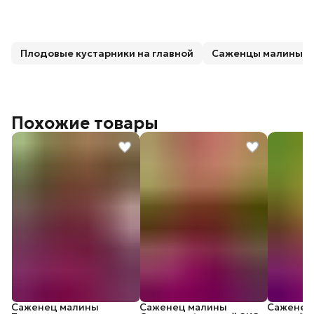
Плодовые кустарники на главной
Саженцы малины
Похожие товары
Саженец малины
Саженец малины
Саженец