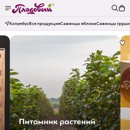
Колумбус
Вся продукция
Саженцы яблони
Саженцы груши