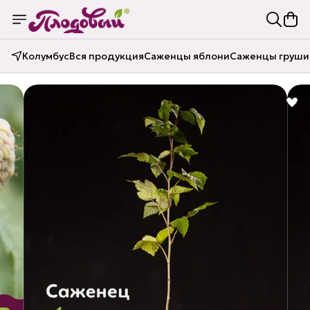
Колумбус
Вся продукция
Саженцы яблони
Саженцы груши