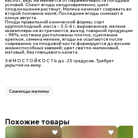
кислот. Вкус не меняется от переменчивости погодных
условий. Спеют ягоды неодновременно, цикл
плодоношения растянут. Малина начинает созревать во
второй половине июля. Последние ягоды снимают в
конце августа.
Плоды правильной конической формы; сорт
крупноплодный, масса – 5,5-6 г, выровненная, мелкие
экземпляры не встречаются, выход товарной продукции
– 98%; костянки расположены плотно, сцепление
крепкое, семена мелкие, ягоды не осыпаются после
созревания; на плодовой кисти формируется до восьми
жизнеспособных завязей; цвет светло-малиновый,
матовый, без глянцевого налета.
З И М О С Т О Й К О С Т Ь до -25 градусов. Требует
укрытия на зиму.
Саженцы малины
Похожие товары