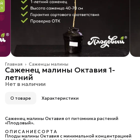
Главная
›
Саженцы малины
Саженец малины Октавия 1-
летний
Нет в наличии
О товаре
Характеристики
Саженец малины Октавия от питомника растений
«Плодовый».
О П И С А Н И Е С О Р Т А
Плоды малины Октавия с минимальной концентрацией