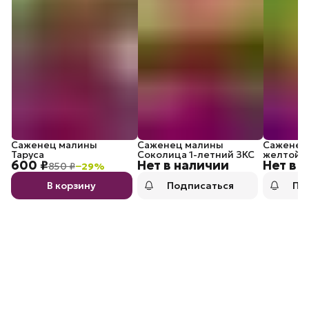
Саженец малины
Саженец малины
Саженец
Таруса
Соколица 1-летний ЗКС
желтой 
600 ₽
Нет в наличии
Нет в 
Утренняя
850 ₽
−
29
%
В корзину
Подписаться
По