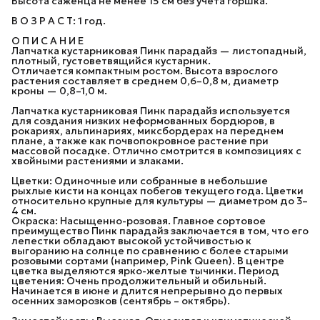
Высота саженца не менее 15 см без учета горшка.
В О З Р А С Т: 1 год.
О П И С А Н И Е
Лапчатка кустарниковая Пинк парадайз — листопадный,
плотный, густоветвящийся кустарник.
Отличается компактным ростом. Высота взрослого
растения составляет в среднем 0,6–0,8 м, диаметр
кроны — 0,8–1,0 м.
Лапчатка кустарниковая Пинк парадайз используется
для создания низких неформованных бордюров, в
рокариях, альпинариях, миксбордерах на переднем
плане, а также как почвопокровное растение при
массовой посадке. Отлично смотрится в композициях с
хвойными растениями и злаками.
Цветки: Одиночные или собранные в небольшие
рыхлые кисти на концах побегов текущего года. Цветки
относительно крупные для культуры — диаметром до 3–
4 см.
Окраска: Насыщенно-розовая. Главное сортовое
преимущество Пинк парадайз заключается в том, что его
лепестки обладают высокой устойчивостью к
выгоранию на солнце по сравнению с более старыми
розовыми сортами (например, Pink Queen). В центре
цветка выделяются ярко-желтые тычинки. Период
цветения: Очень продолжительный и обильный.
Начинается в июне и длится непрерывно до первых
осенних заморозков (сентябрь – октябрь).