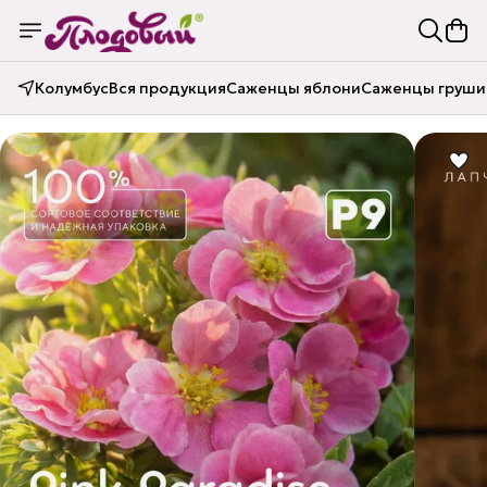
Колумбус
Вся продукция
Саженцы яблони
Саженцы груши