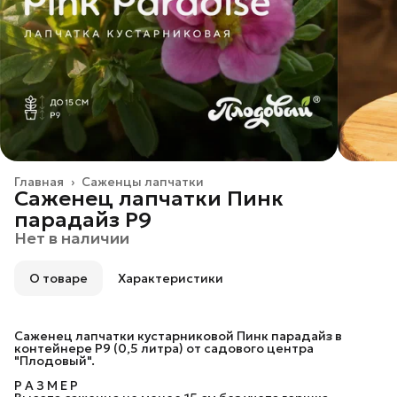
Главная
›
Саженцы лапчатки
Саженец лапчатки Пинк
парадайз P9
Нет в наличии
О товаре
Характеристики
Саженец лапчатки кустарниковой Пинк парадайз в
контейнере P9 (0,5 литра) от садового центра
"Плодовый".
Р А З М Е Р