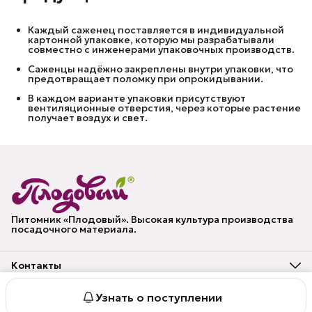
Каждый саженец поставляется в индивидуальной
картонной упаковке, которую мы разрабатывали
совместно с инженерами упаковочных производств.
Саженцы надёжно закреплены внутри упаковки, что
предотвращает поломку при опрокидывании.
В каждом варианте упаковки присутствуют
вентиляционные отверстия, через которые растение
получает воздух и свет.
Питомник «Плодовый». Высокая культура производства
посадочного материала.
Контакты
Адрес
Владимирская область, г. Муром
Узнать о поступлении
© Питомник «Плодовый»
Публичная оферта
Политика конф
Телефон
8 (920) 623-55-50