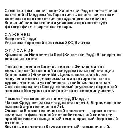
Саженец крыжовник сорт Хиномаки Рэд от питомника
растений «Плодовый». Гарантия высокого качества и
сортового соответствия посадочного материала.
Внешний вид растения и упаковки соответствует
фотографиям в карточке товара.
С А Ж Е Н Е Ц
Возраст: 2 года
Упаковка корневой системы: ЗКС, 3 литра
О П И С А Н И Е
Крыжовник Hinnonmaki Red (Хиномаки Рэд): Экспертное
описание сорта
Происхождение: Сорт выведен в Финляндии на
сельскохозяйственной исследовательской станции
Хиннонмяки (Hinnonmäki). Целью селекции было
получение сорта, максимально адаптированного к
суровым зимам и устойчивого к грибным патогенам.
Срок созревания: Среднеспелый (в условиях средней
полосы сбор урожая приходится на середину июля).
Помологическое описание ягод (Плоды)
Масса: Средняя масса ягод составляет 3–5 граммов (при
высокой агротехнике до 7 г).
Окраска: В фазе технической спелости — красновато-
зеленые, в фазе полной потребительской спелости
приобретают насыщенный темно-красный, бордовый
оттенок.
Вкусовые качества: Вкус десертный, гармоничный.