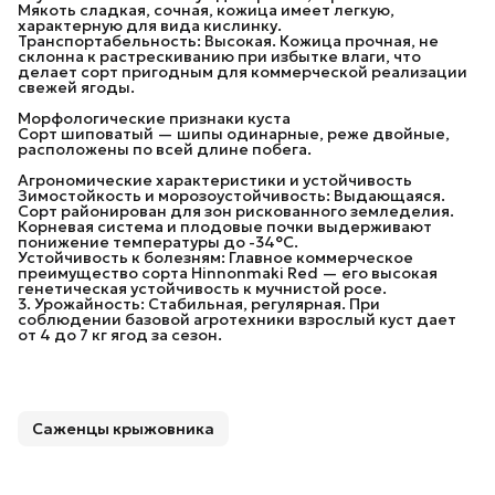
Мякоть сладкая, сочная, кожица имеет легкую,
характерную для вида кислинку.
Транспортабельность: Высокая. Кожица прочная, не
склонна к растрескиванию при избытке влаги, что
делает сорт пригодным для коммерческой реализации
свежей ягоды.
Морфологические признаки куста
Сорт шиповатый — шипы одинарные, реже двойные,
расположены по всей длине побега.
Агрономические характеристики и устойчивость
Зимостойкость и морозоустойчивость: Выдающаяся.
Сорт районирован для зон рискованного земледелия.
Корневая система и плодовые почки выдерживают
понижение температуры до -34°C.
Устойчивость к болезням: Главное коммерческое
преимущество сорта Hinnonmaki Red — его высокая
генетическая устойчивость к мучнистой росе.
3. Урожайность: Стабильная, регулярная. При
соблюдении базовой агротехники взрослый куст дает
от 4 до 7 кг ягод за сезон.
Саженцы крыжовника