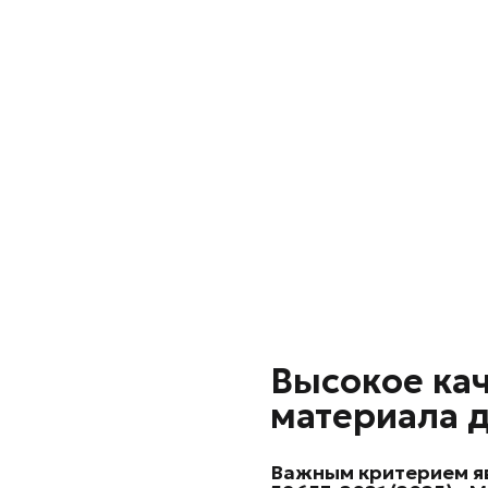
Высокое ка
материала 
Важным критерием я