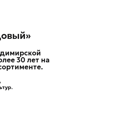
довый»
адимирской
лее 30 лет на
сортименте.
о
ьтур.