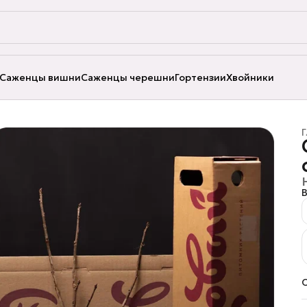
Саженцы вишни
Саженцы черешни
Гортензии
Хвойники
Г
В