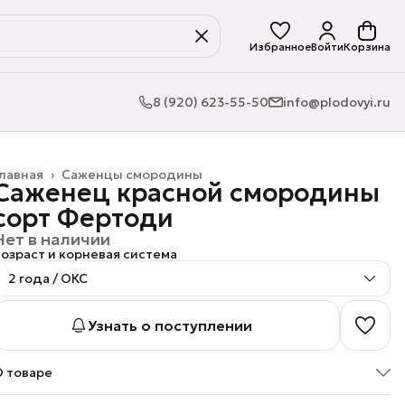
Избранное
Войти
Корзина
8 (920) 623-55-50
info@plodovyi.ru
лавная
›
Саженцы смородины
Саженец красной смородины
сорт Фертоди
Нет в наличии
озраст и корневая система
2 года / ОКС
Узнать о поступлении
О товаре