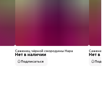
Саженец чёрной смородины Нара
Саженец 
Нет в наличии
Нет в 
Подписаться
Подп