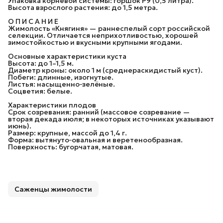
Упаковка корневой системы: горшок P9 (0,5 литра).
Высота взрослого растения: до 1,5 метра.
О П И С А Н И Е
Жимолость «Княгиня» — раннеспелый сорт российской
селекции. Отличается неприхотливостью, хорошей
зимостойкостью и вкусными крупными ягодами.
Основные характеристики куста
Высота: до 1–1,5 м.
Диаметр кроны: около 1 м (среднераскидистый куст).
Побеги: длинные, изогнутые.
Листья: насыщенно‑зелёные.
Соцветия: белые.
Характеристики плодов
Срок созревания: ранний (массовое созревание —
вторая декада июля; в некоторых источниках указывают
июнь).
Размер: крупные, массой до 1,4 г.
Форма: вытянуто‑овальная и веретенообразная.
Поверхность: бугорчатая, матовая.
Саженцы жимолости