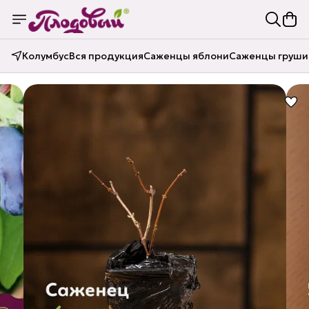
Колумбус
Вся продукция
Саженцы яблони
Саженцы груши