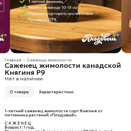
Главная
›
Саженцы жимолости
Саженец жимолости канадской
Княгиня P9
Нет в наличии
О товаре
Характеристики
1-летний саженец жимолости сорт Княгиня от
питомника растений «Плодовый».
С А Ж Е Н Е Ц
Возраст: 1 год.