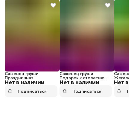
Саженец груши
Саженец груши
Саженец
Праздничная
Подарок к столетию
Жегалов
Нет в наличии
Нет в наличии
Нет в 
Мичурина
Подписаться
Подписаться
По