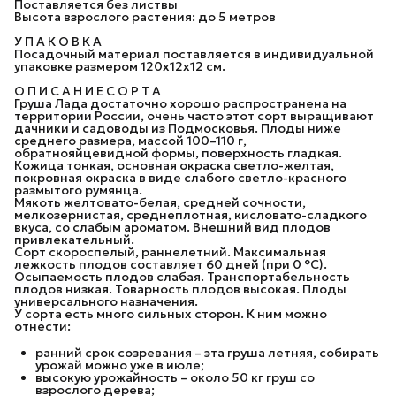
Поставляется без листвы
Высота взрослого растения: до 5 метров
У П А К О В К А
Посадочный материал поставляется в индивидуальной
упаковке размером 120х12х12 см.
О П И С А Н И Е С О Р Т А
Груша Лада достаточно хорошо распространена на
территории России, очень часто этот сорт выращивают
дачники и садоводы из Подмосковья. Плоды ниже
среднего размера, массой 100–110 г,
обратнояйцевидной формы, поверхность гладкая.
Кожица тонкая, основная окраска светло-желтая,
покровная окраска в виде слабого светло-красного
размытого румянца.
Мякоть желтовато-белая, средней сочности,
мелкозернистая, среднеплотная, кисловато-сладкого
вкуса, со слабым ароматом. Внешний вид плодов
привлекательный.
Сорт скороспелый, раннелетний. Максимальная
лежкость плодов составляет 60 дней (при 0 °С).
Осыпаемость плодов слабая. Транспортабельность
плодов низкая. Товарность плодов высокая. Плоды
универсального назначения.
У сорта есть много сильных сторон. К ним можно
отнести:
ранний срок созревания – эта груша летняя, собирать
урожай можно уже в июле;
высокую урожайность – около 50 кг груш со
взрослого дерева;