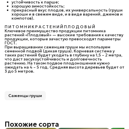
устойчивость к парше;
хорошую зимостойкость;
прекрасный вкус плодов, их универсальность (груши
хороши и в свежем виде, и в виде варений, джемов и
компотов).
П И Т О М Н И К Р А С Т Е Н И Й П Л О Д О В Ы Й
Ключевое преимущество продукции питомника
растений «Плодовый» — высокие требования к качеству
продукции, которые зачастую превосходят параметры
ГОСТ.
При выращивании саженцев груши мы используем
семенной подвой (дикая груша). Корневая система у
таких растений будет уходить в глубину на 1,5 – 2 метра,
что даст засухоустойчивость и долговечность
растению. На таком подвое плодоношения нужно
ожидать на 4 – 5 год. Средняя высота деревьев будет от
3 до 5 метров.
Саженцы груши
Похожие сорта