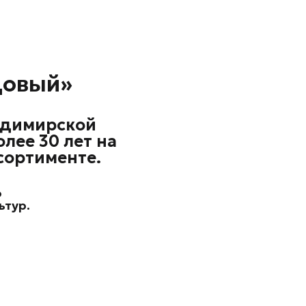
довый»
адимирской
лее 30 лет на
сортименте.
о
ьтур.