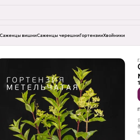
Саженцы вишни
Саженцы черешни
Гортензии
Хвойники
Г