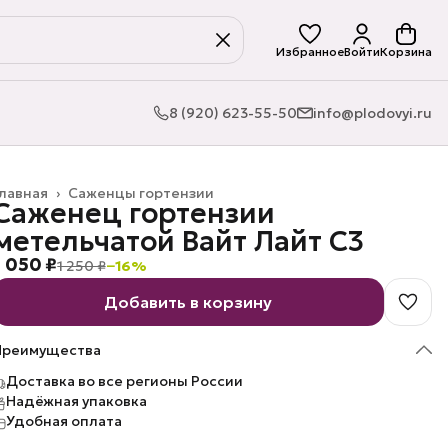
Избранное
Войти
Корзина
8 (920) 623-55-50
info@plodovyi.ru
лавная
›
Саженцы гортензии
Саженец гортензии
метельчатой Вайт Лайт C3
1 050 ₽
1 250 ₽
−
16
%
Добавить в корзину
Преимущества
Доставка во все регионы России
Надёжная упаковка
Удобная оплата