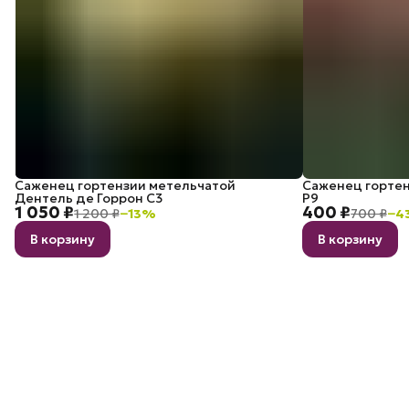
Саженец гортензии метельчатой
Саженец гортен
Дентель де Горрон C3
P9
1 050 ₽
400 ₽
1 200 ₽
−
13
%
700 ₽
−
4
В корзину
В корзину