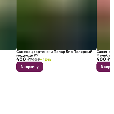
Саженец гортензии Полар Бир Полярный
Саженец 
медведь P9
Мельба P
400 ₽
400 ₽
700 ₽
−
43
%
7
В корзину
В корз