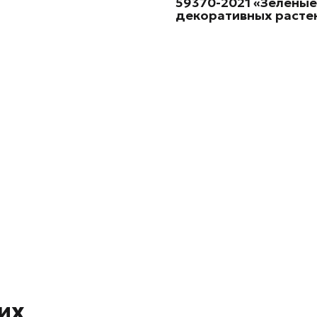
59370-2021 «Зелены
декоративных
растен
их