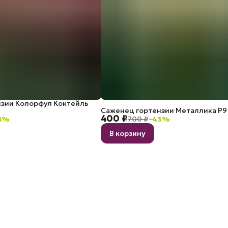
зии Колорфул Коктейль
Саженец гортензии Металлика P9
400 ₽
3
%
700 ₽
−
43
%
В корзину