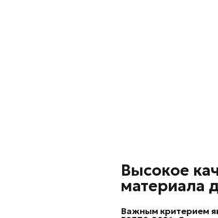
Высокое ка
материала 
Важным критерием яв