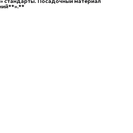
е» стандарты. Посадочный материал
ий**».**