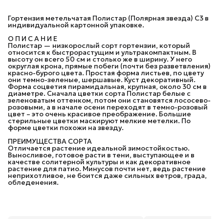
Гортензия метельчатая Полистар (Полярная звезда) С3 в
индивидуальной картонной упаковке.
О П И С А Н И Е
Полистар — низкорослый сорт гортензии, который
относится к быстрорастущим и ультракомпактным. В
высоту он всего 50 см и столько же в ширину. У него
округлая крона, прямые побеги (почти без разветвления)
красно-бурого цвета. Простая форма листьев, по цвету
они темно-зеленые, шершавые. Куст декоративный.
Форма соцветия пирамидальная, крупная, около 30 см в
диаметре. Сначала цветки сорта Полистар белые с
зеленоватым оттенком, потом они становятся лососево-
розовыми, а в начале осени переходят в темно-розовый
цвет – это очень красивое преображение. Большие
стерильные цветки маскируют мелкие метелки. По
форме цветки похожи на звезду.
ПРЕИМУЩЕСТВА СОРТА
Отличается растение идеальной зимостойкостью.
Выносливое, готовое расти в тени, выступающее и в
качестве солитерной культуры и как декоративное
растение для патио. Минусов почти нет, ведь растение
неприхотливое, не боится даже сильных ветров, града,
обледенения.