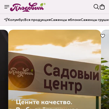
Колумбус
Вся продукция
Саженцы яблони
Саженцы груши