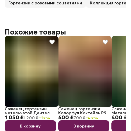
Гортензии с розовыми соцветиями
Коллекция гортенз
Похожие товары
Саженец гортензии
Саженец гортензии
Саженец
метельчатой Дентель
Колорфул Коктейль P9
Металли
1 050 ₽
400 ₽
400 ₽
де Горрон C3
1 200 ₽
−
13
%
700 ₽
−
43
%
7
В корзину
В корзину
В