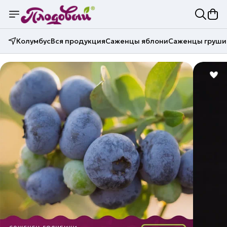
Колумбус
Вся продукция
Саженцы яблони
Саженцы груши