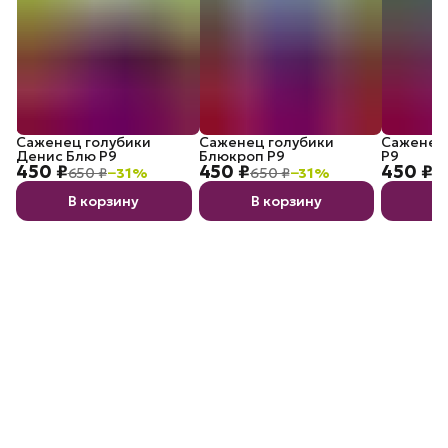
Саженец голубики
Саженец голубики
Саженец 
Денис Блю P9
Блюкроп P9
P9
450 ₽
450 ₽
450 ₽
650 ₽
−
31
%
650 ₽
−
31
%
6
В корзину
В корзину
В