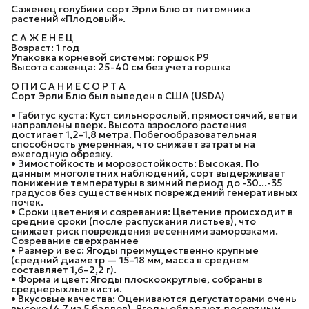
Саженец голубики сорт Эрли Блю от питомника
растений «Плодовый».
С А Ж Е Н Е Ц
Возраст: 1 год
Упаковка корневой системы: горшок P9
Высота саженца: 25-40 см без учета горшка
О П И С А Н И Е С О Р Т А
Сорт Эрли Блю был выведен в США (USDA)
• Габитус куста: Куст сильнорослый, прямостоячий, ветви
направлены вверх. Высота взрослого растения
достигает 1,2–1,8 метра. Побегообразовательная
способность умеренная, что снижает затраты на
ежегодную обрезку.
• Зимостойкость и морозостойкость: Высокая. По
данным многолетних наблюдений, сорт выдерживает
понижение температуры в зимний период до -30...-35
градусов без существенных повреждений генеративных
почек.
• Сроки цветения и созревания: Цветение происходит в
средние сроки (после распускания листьев), что
снижает риск повреждения весенними заморозками.
Созревание сверхраннее
• Размер и вес: Ягоды преимущественно крупные
(средний диаметр — 15–18 мм, масса в среднем
составляет 1,6–2,2 г).
• Форма и цвет: Ягоды плоскоокруглые, собраны в
среднерыхлые кисти.
• Вкусовые качества: Оцениваются дегустаторами очень
высоко (4,7 из 5 баллов). Ягоды обладают десертным,