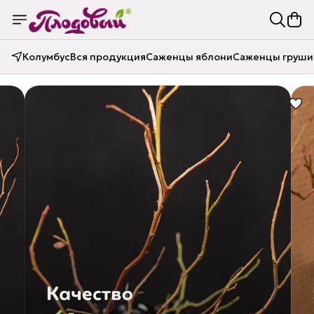
Колумбус
Вся продукция
Саженцы яблони
Саженцы груши