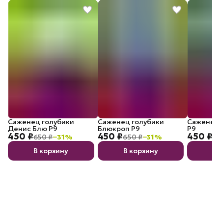
Саженец голубики
Саженец голубики
Саженец 
Денис Блю P9
Блюкроп P9
P9
450 ₽
450 ₽
450 ₽
650 ₽
−
31
%
650 ₽
−
31
%
6
В корзину
В корзину
В