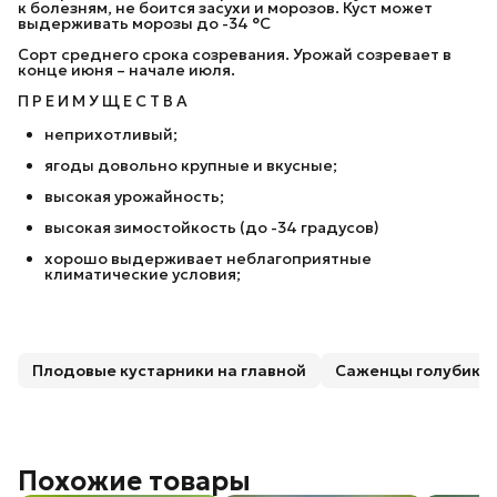
к болезням, не боится засухи и морозов. Куст может
выдерживать морозы до -34 °C
Сорт среднего срока созревания. Урожай созревает в
конце июня – начале июля.
П Р Е И М У Щ Е С Т В А
неприхотливый;
ягоды довольно крупные и вкусные;
высокая урожайность;
высокая зимостойкость (до -34 градусов)
хорошо выдерживает неблагоприятные
климатические условия;
Плодовые кустарники на главной
Саженцы голубики
Похожие товары