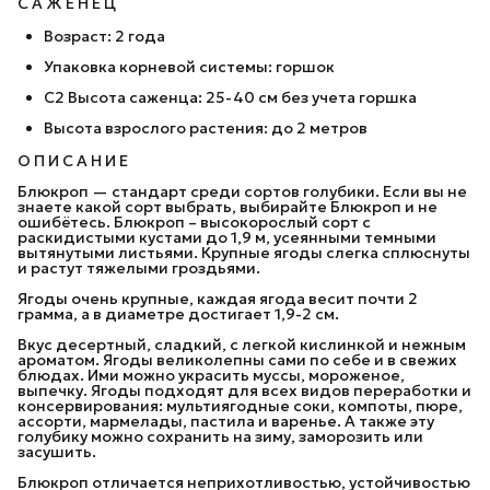
С А Ж Е Н Е Ц
Возраст: 2 года
Упаковка корневой системы: горшок
C2 Высота саженца: 25-40 см без учета горшка
Высота взрослого растения: до 2 метров
О П И С А Н И Е
Блюкроп — стандарт среди сортов голубики. Если вы не
знаете какой сорт выбрать, выбирайте Блюкроп и не
ошибётесь. Блюкроп – высокорослый сорт с
раскидистыми кустами до 1,9 м, усеянными темными
вытянутыми листьями. Крупные ягоды слегка сплюснуты
и растут тяжелыми гроздьями.
Ягоды очень крупные, каждая ягода весит почти 2
грамма, а в диаметре достигает 1,9-2 см.
Вкус десертный, сладкий, с легкой кислинкой и нежным
ароматом. Ягоды великолепны сами по себе и в свежих
блюдах. Ими можно украсить муссы, мороженое,
выпечку. Ягоды подходят для всех видов переработки и
консервирования: мультиягодные соки, компоты, пюре,
ассорти, мармелады, пастила и варенье. А также эту
голубику можно сохранить на зиму, заморозить или
засушить.
Блюкроп отличается неприхотливостью, устойчивостью