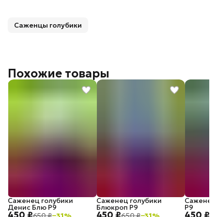
Саженцы голубики
Похожие товары
Саженец голубики
Саженец голубики
Саженец 
Денис Блю P9
Блюкроп P9
P9
450 ₽
450 ₽
450 ₽
650 ₽
−
31
%
650 ₽
−
31
%
6