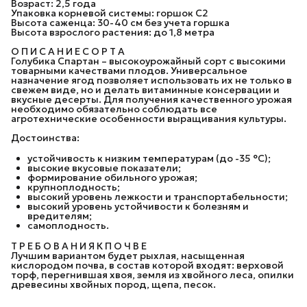
Возраст: 2,5 года
Упаковка корневой системы: горшок C2
Высота саженца: 30-40 см без учета горшка
Высота взрослого растения: до 1,8 метра
О П И С А Н И Е С О Р Т А
Голубика Спартан – высокоурожайный сорт с высокими
товарными качествами плодов. Универсальное
назначение ягод позволяет использовать их не только в
свежем виде, но и делать витаминные консервации и
вкусные десерты. Для получения качественного урожая
необходимо обязательно соблюдать все
агротехнические особенности выращивания культуры.
Достоинства:
устойчивость к низким температурам (до -35 °С);
высокие вкусовые показатели;
формирование обильного урожая;
крупноплодность;
высокий уровень лежкости и транспортабельности;
высокий уровень устойчивости к болезням и
вредителям;
самоплодность.
Т Р Е Б О В А Н И Я К П О Ч В Е
Лучшим вариантом будет рыхлая, насыщенная
кислородом почва, в состав которой входят: верховой
торф, перегнившая хвоя, земля из хвойного леса, опилки
древесины хвойных пород, щепа, песок.