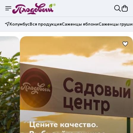
Колумбус
Вся продукция
Саженцы яблони
Саженцы груши