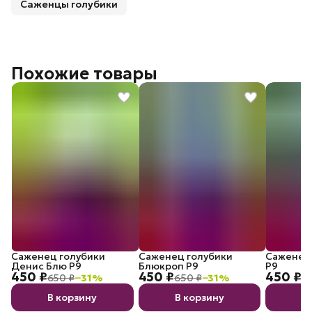
Саженцы голубики
Похожие товары
Саженец голубики
Саженец голубики
Саженец 
Денис Блю P9
Блюкроп P9
P9
450 ₽
450 ₽
450 ₽
650 ₽
−
31
%
650 ₽
−
31
%
6
В корзину
В корзину
В