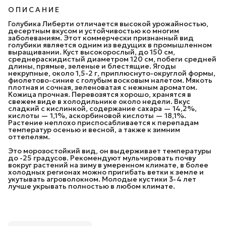
О П И С А Н И Е
Голубика Либерти отличается высокой урожайностью,
десертным вкусом и устойчивостью ко многим
заболеваниям. Этот коммерчески признанный вид
голубики является одним из ведущих в промышленном
выращивании. Куст высокорослый, до 150 см,
среднераскидистый диаметром 120 см, побеги средней
длины, прямые, зеленые и блестящие. Ягоды
некрупные, около 1,5-2 г, приплюснуто-округлой формы,
фиолетово-синие с голубым восковым налетом. Мякоть
плотная и сочная, зеленоватая с нежным ароматом.
Кожица прочная. Перевозятся хорошо, хранятся в
свежем виде в холодильнике около недели. Вкус
сладкий с кислинкой, содержание сахара — 14,2%,
кислоты — 1,1%, аскорбиновой кислоты — 18,1%.
Растение неплохо приспосабливается к перепадам
температур осенью и весной, а также к зимним
оттепелям.
Это морозостойкий вид, он выдерживает температуры
до -25 градусов. Рекомендуют мульчировать почву
вокруг растений на зиму в умеренном климате, в более
холодных регионах можно пригибать ветки к земле и
укутывать агроволокном. Молодые кустики 3-4 лет
лучше укрывать полностью в любом климате.