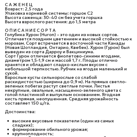
С А Ж Е Н Е Ц
Возраст: 2,5 года
Упаковка корневой системы: горшок C2
Высота саженца: 30-40 см без учета горшка
Высота взрослого растения: до 1,5 метра
О П И С А Н И Е С О Р Т А
Голубика Хурон (Huron) – это один из новых сортов.
Отличается поздним цветением и высокой стойкостью к
морозам. Сорт встречается в восточной части Канады
(Новая Шотландия, Онтарио, Квебек). Хурон (Гурон) был
выведен из сорта Дарроу и Вакциниума.
Сорт Гурон отличается фиолетово-синими ягодами,
диаметром 1,5-1,9 см и массой 1,7 г. Плоды отлично
хранятся и обладают сладко-кислым вкусом с
небольшой терпкостью. Рубчик на ягодах маленький и
сухой.
Взрослые кусты сильнорослые со слабой
раскидистостью (ширина до 0,9 м). На прямых светло-
зеленых побегах растут светлые почки. Листья
некрупные, овальные, насыщенно-зеленого цвета с
голой пластинкой и выпуклым основанием. Ягодная
кисть прямая, неопушенная. Средняя урожайность
составляет 150 ц/га.
Достоинства:
высокие вкусовые показатели (один из самых
сладких);
формирование обильного урожая;
крупноплодность;