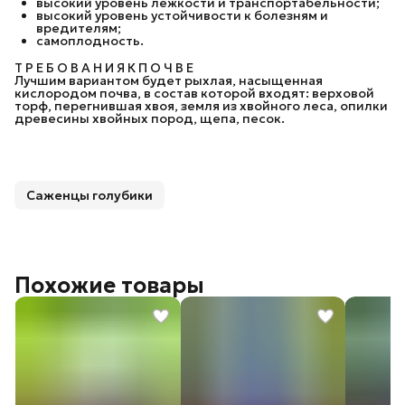
высокий уровень лежкости и транспортабельности;
высокий уровень устойчивости к болезням и
вредителям;
самоплодность.
Т Р Е Б О В А Н И Я К П О Ч В Е
Лучшим вариантом будет рыхлая, насыщенная
кислородом почва, в состав которой входят: верховой
торф, перегнившая хвоя, земля из хвойного леса, опилки
древесины хвойных пород, щепа, песок.
Саженцы голубики
Похожие товары