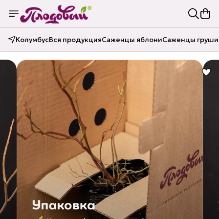
Колумбус
Вся продукция
Саженцы яблони
Саженцы груши