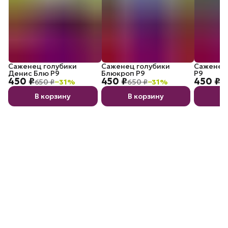
Саженец голубики
Саженец голубики
Саженец 
Денис Блю P9
Блюкроп P9
P9
450 ₽
450 ₽
450 ₽
650 ₽
−
31
%
650 ₽
−
31
%
6
В корзину
В корзину
В