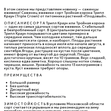
В этом сезоне мы представляем новинку — саженцы
ежевики! Саженец ежевики сорт Тройная корона Трипл
Краун (Triple Crown) от питомника растений «Плодовый».
О П И С А Н И Е С О Р Т А Трипл Краун или Тройная корона
— один из самых удачных сортов ежевики. Стабильный
и безпроблемный сорт. В Центральном регионе кусты
Трипл Краун покрываются цветами примерно в
середине июня. Чем холоднее климат, тем дальше
отодвигаются эти сроки, и наоборот. Плоды растения
начинают приносить в конце июля или начале августа, в
теплых регионах плодоносят вплоть до середины
сентября.Ягоды, растущие на кустах после цветения,
имеют форму от вытянутой до округлой. Плоды
достаточно крупные, весят по 10 граммов. Вкус сладкий,
кислинка едва заметна. Хорошо слышны нотки сливы,
черешни, вишни. Урожайность около 13 килограммов с
куста. Куст ежевики требуют опоры.
П Р Е И М У Щ Е С Т В А
Большой размер
Без шипов
Десертный вкус
Высокая урожайность
Высокая транспортабельность
З И М О С Т О Й К О С Т Ь В условиях Московской области
сорт считается укрывным и мы рекомендуем на зиму
пригибать кустарник и укрывать специальным