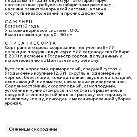
плодовых и ягодных культур". Это гарантирует
соответствие требуемым габаритным размерам,
наличие развитой корневой системы, а также
отсутствие заболеваний и прочих дефектов.
С А Ж Е Н Е Ц
Возраст: 2 года
Упаковка корневой системы: ОКС
Высота саженца: до 40 - 60 см
О П И С А Н И Е С О Р Т А
Сорт раннего срока созревания, получен во ВНИИ
селекции плодовых культур и НИИ садоводства Сибири.
В 2001 г. включен в Госреестр сортов, допущенных к
использованию по Центральному региону.
Куст сильнорослый, пряморослый, средней густоты.
Ягоды очень крупные (2,5 г), округлые, одномерные,
черные, блестящие, кожица тонкая, вкус кисло-сладкий,
освежающий, с ароматом, назначение универсальное.
Сорт зимостойкий, скороплодный, самоплодный,
устойчив к мучнистой росе и столбчатой ржавчине, в
средней степени устойчив к антракнозу, септориозу и
почковому клещу, пригоден к механизированной уборке
урожая.
Саженцы смородины