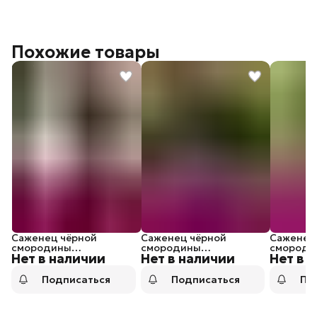
Похожие товары
Саженец чёрной
Саженец чёрной
Саженец
смородины
смородины
смороди
Нет в наличии
Нет в наличии
Нет в 
Ленинградский
Селеченская 2
Литвино
великан
Подписаться
Подписаться
По