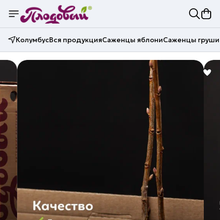
Колумбус
Вся продукция
Саженцы яблони
Саженцы груши