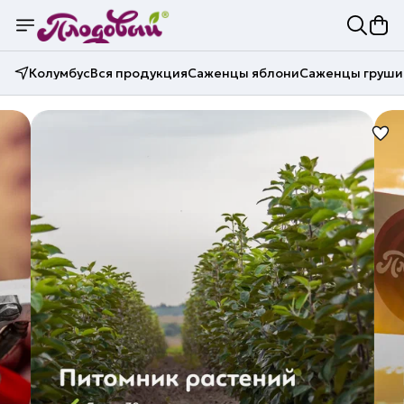
Колумбус
Вся продукция
Саженцы яблони
Саженцы груши