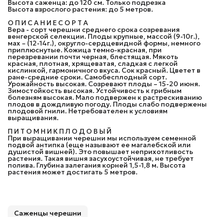
Высота саженца: до 120 см. Только подрезка
Высота взрослого растения: до 5 метров.
О П И С А Н И Е С О Р Т А
Вера - сорт черешни среднего срока созревания
венгерской селекции. Плоды крупные, массой (9-10г.),
мах – (12-14г.), округло-сердцевидной формы, немного
приплюснутые. Кожица темно-красная, при
перезревании почти черная, блестящая. Мякоть
красная, плотная, хрящеватая, сладкая с легкой
кислинкой, гармоничного вкуса. Сок красный. Цветет в
ране-средние сроки. Самобесплодный сорт.
Урожайность высокая. Созревают плоды – 15-20 июня.
Зимостойкость высокая. Устойчивость к грибным
болезням высокая. Мало подвержен к растрескиванию
плодов в дождливую погоду. Плоды слабо подвержены
плодовой гнили. Нетребователен к условиям
выращивания.
П И Т О М Н И К П Л О Д О В Ы Й
При выращивании черешни мы используем семенной
подвой антипка (еще называют ее магалебской или
душистой вишней). Это повышает неприхотливость
растения. Такая вишня засухоустойчивая, не требует
полива. Глубина залегания корней 1,5-1,8 м. Высота
растения может достигать 5 метров.
Саженцы черешни