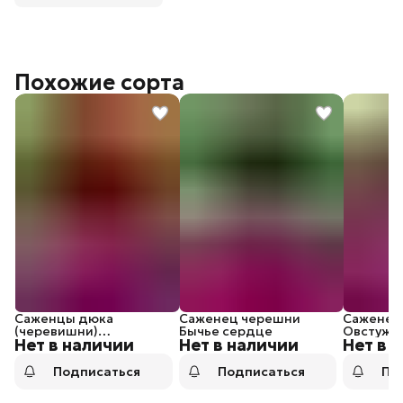
Похожие сорта
Саженцы дюка
Саженец черешни
Саженец
(черевишни)
Бычье сердце
Овстуже
Нет в наличии
Нет в наличии
Нет в 
Превосходная
Веньяминова
Подписаться
Подписаться
По