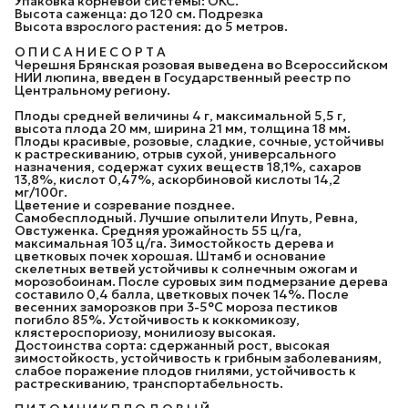
Упаковка корневой системы: ОКС.
Высота саженца: до 120 см. Подрезка
Высота взрослого растения: до 5 метров.
О П И С А Н И Е С О Р Т А
Черешня Брянская розовая выведена во Всероссийском
НИИ люпина, введен в Государственный реестр по
Центральному региону.
Плоды средней величины 4 г, максимальной 5,5 г,
высота плода 20 мм, ширина 21 мм, толщина 18 мм.
Плоды красивые, розовые, сладкие, сочные, устойчивы
к растрескиванию, отрыв сухой, универсального
назначения, содержат сухих веществ 18,1%, сахаров
13,8%, кислот 0,47%, аскорбиновой кислоты 14,2
мг/100г.
Цветение и созревание позднее.
Самобесплодный. Лучшие опылители Ипуть, Ревна,
Овстуженка. Средняя урожайность 55 ц/га,
максимальная 103 ц/га. Зимостойкость дерева и
цветковых почек хорошая. Штамб и основание
скелетных ветвей устойчивы к солнечным ожогам и
морозобоинам. После суровых зим подмерзание дерева
составило 0,4 балла, цветковых почек 14%. После
весенних заморозков при 3-5°С мороза пестиков
погибло 85%. Устойчивость к коккомикозу,
клястероспориозу, монилиозу высокая.
Достоинства сорта: сдержанный рост, высокая
зимостойкость, устойчивость к грибным заболеваниям,
слабое поражение плодов гнилями, устойчивость к
растрескиванию, транспортабельность.