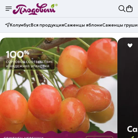
Колумбус
Вся продукция
Саженцы яблони
Саженцы груши