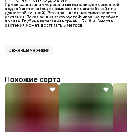
П И Т О М Н И К П Л О Д О В Ы Й
При выращивании черешни мы используем семенной
подвой антипка (еще называют ее магалебской или
душистой вишней). Это повышает неприхотливость
растения. Такая вишня засухоустойчивая, не требует
полива. Глубина залегания корней 1,5-1,8 м. Высота
растения может достигать 5 метров.
Саженцы черешни
Похожие сорта