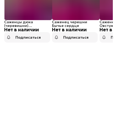
Саженцы дюка
Саженец черешни
Саженец
(черевишни)
Бычье сердце
Овстуже
Нет в наличии
Нет в наличии
Нет в 
Превосходная
Веньяминова
Подписаться
Подписаться
По