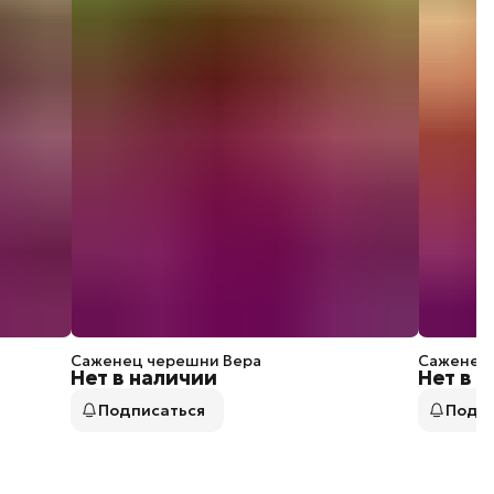
Саженец черешни Вера
Саженец 
Нет в наличии
Нет в 
Подписаться
Подп