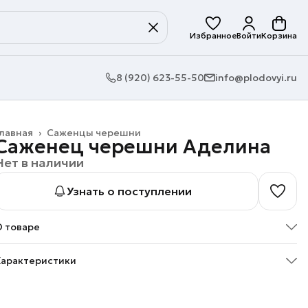
Избранное
Войти
Корзина
8 (920) 623-55-50
info@plodovyi.ru
лавная
›
Саженцы черешни
Саженец черешни Аделина
Нет в наличии
Узнать о поступлении
О товаре
Саженец черешни сорт Аделина от питомника растений
Характеристики
Плодовый». Гарантия высокого качества и сортового
соответствия посадочного материала.
Артикул
pl16022025014
 А Ж Е Н Е Ц
Характеристики саженца
озраст: 1 год