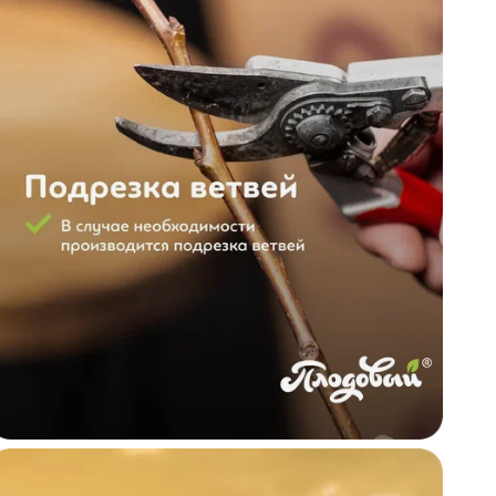
р
п
м