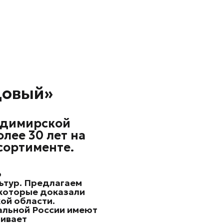
довый»
адимирской
лее 30 лет на
сортименте.
о
ьтур.
Предлагаем
 которые доказали
ой области.
альной России имеют
чивает