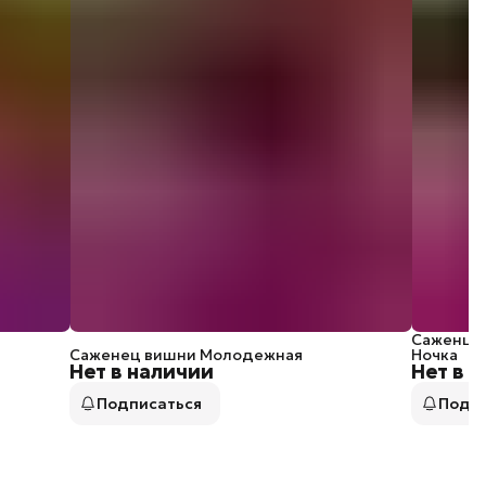
Саженцы
Саженец вишни Молодежная
Ночка
Нет в наличии
Нет в 
Подписаться
Подп