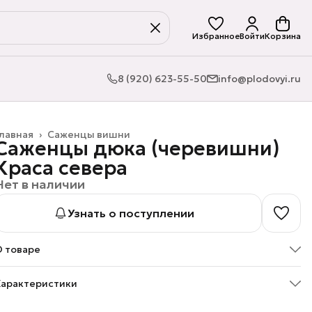
Избранное
Войти
Корзина
8 (920) 623-55-50
info@plodovyi.ru
лавная
›
Саженцы вишни
Саженцы дюка (черевишни)
Краса севера
Нет в наличии
Узнать о поступлении
О товаре
-летний саженец черевишни (дюка), сорт "Краса севера"
Характеристики
от питомника растений "Плодовый".
Артикул
pl16022025011
Отличный вариант для центральной полосы и более