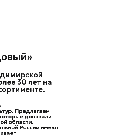
довый»
адимирской
лее 30 лет на
сортименте.
о
ьтур.
Предлагаем
 которые доказали
ой области.
альной России имеют
чивает