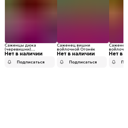
Саженцы дюка
Саженец вишни
Саженец
(черевишни)
войлочной Огонёк
войлочн
Нет в наличии
Нет в наличии
Нет в 
Превосходная
Веньяминова
Подписаться
Подписаться
По